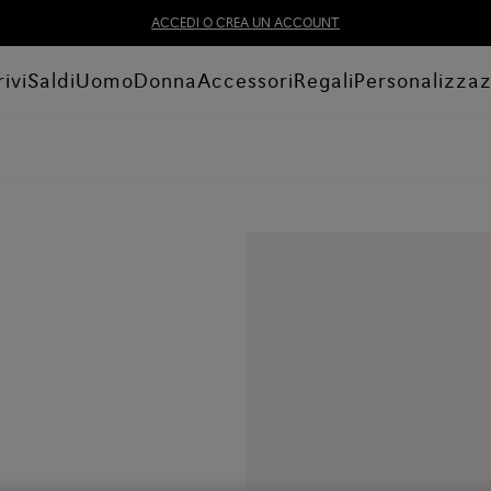
ACCEDI O CREA UN ACCOUNT
ivi
Saldi
Uomo
Donna
Accessori
Regali
Personalizza