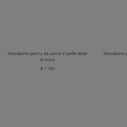
Mocassino penny da uomo in pelle testa
Mocassino p
di moro
€ 1.160