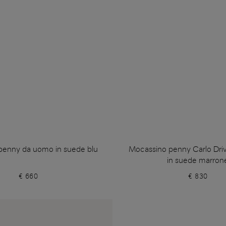
penny da uomo in suede blu
Mocassino penny Carlo Dri
in suede marron
€ 660
€ 830