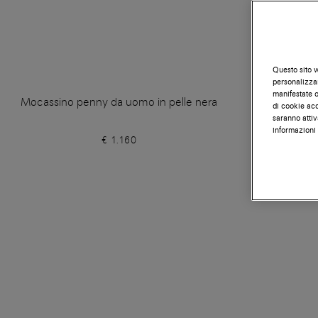
Questo sito w
personalizzar
manifestate on
Mocassino penny da uomo in pelle nera
Mocassino 
di cookie acc
saranno attiv
informazioni 
€ 1.160