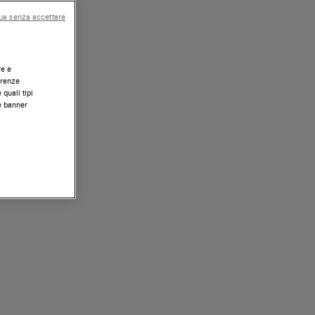
ua senza accettare
re e
erenze
 quali tipi
te banner