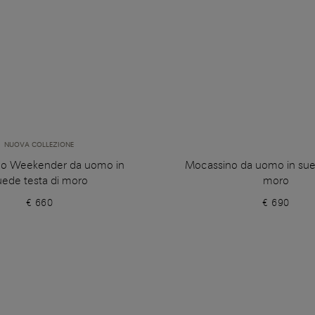
NUOVA COLLEZIONE
o Weekender da uomo in
Mocassino da uomo in sued
uede testa di moro
moro
€ 660
€ 690