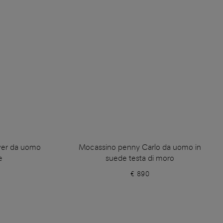
ver da uomo
Mocassino penny Carlo da uomo in
e
suede testa di moro
€ 890