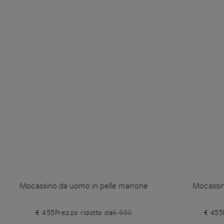
Mocassino da uomo in pelle marrone
Mocassin
€ 455
Prezzo ridotto da
€ 650
€ 455