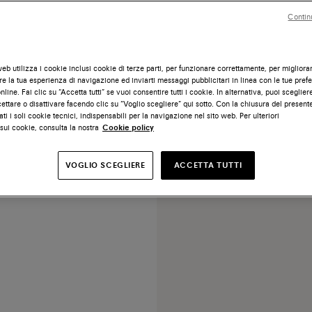
Contin
eb utilizza i cookie inclusi cookie di terze parti, per funzionare correttamente, per migliora
e la tua esperienza di navigazione ed inviarti messaggi pubblicitari in linea con le tue pref
line. Fai clic su “Accetta tutti” se vuoi consentire tutti i cookie. In alternativa, puoi scegliere
penny da uomo in pelle blu
ettare o disattivare facendo clic su “Voglio scegliere” qui sotto. Con la chiusura del presen
ati i soli cookie tecnici, indispensabili per la navigazione nel sito web. Per ulteriori
sui cookie, consulta la nostra
Cookie policy
€ 1.160
VOGLIO SCEGLIERE
ACCETTA TUTTI