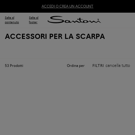
ACCEDI O CREA UN ACCOUNT
Salta al
Salta al
contenuto
footer
ACCESSORI PER LA SCARPA
cancella tutto
Ordina per
53
Prodotti
FILTRI