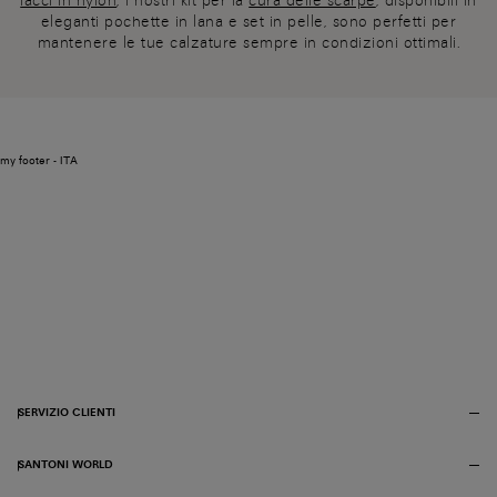
lacci in nylon
, i nostri kit per la
cura delle scarpe
, disponibili in
eleganti pochette in lana e set in pelle, sono perfetti per
mantenere le tue calzature sempre in condizioni ottimali.
my footer - ITA
SERVIZIO CLIENTI
SANTONI WORLD