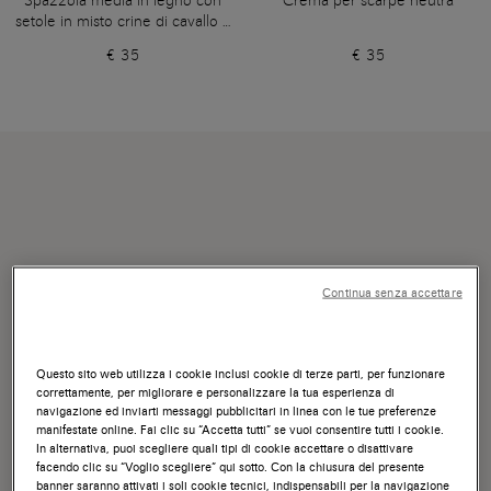
Spazzola media in legno con
Crema per scarpe neutra
setole in misto crine di cavallo e
ottone
€ 35
€ 35
Continua senza accettare
Questo sito web utilizza i cookie inclusi cookie di terze parti, per funzionare
correttamente, per migliorare e personalizzare la tua esperienza di
navigazione ed inviarti messaggi pubblicitari in linea con le tue preferenze
manifestate online. Fai clic su “Accetta tutti” se vuoi consentire tutti i cookie.
In alternativa, puoi scegliere quali tipi di cookie accettare o disattivare
facendo clic su “Voglio scegliere” qui sotto. Con la chiusura del presente
banner saranno attivati i soli cookie tecnici, indispensabili per la navigazione