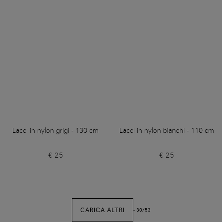
Lacci in nylon grigi - 130 cm
Lacci in nylon bianchi - 110 cm
€ 25
€ 25
CARICA ALTRI
-
30
/
53