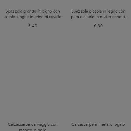
Spazzola grande in legno con
Spazzola piccola in legno con
setole lunghe in crine di cavallo
para e setole in mistro crine di
cavallo
€ 40
€ 30
Calzascarpe da viaggio con
Calzascarpe in metallo logato
manico in pelle