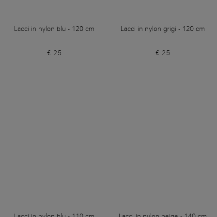
Lacci in nylon blu - 120 cm
Lacci in nylon grigi - 120 cm
€ 25
€ 25
Lacci in nylon blu - 110 cm
Lacci in nylon beige - 140 cm