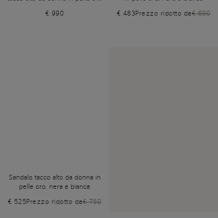
e cristalli
€ 990
€ 483
Prezzo ridotto da
€ 690
Sandalo tacco alto da donna in
pelle oro, nera e bianca
€ 525
Prezzo ridotto da
€ 750