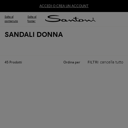
ACCEDI O CREA UN ACCOUNT
Salta al
Salta al
contenuto
footer
SANDALI DONNA
cancella tutto
Ordina per
45
Prodotti
FILTRI