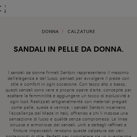
1
2
DONNA
CALZATURE
SANDALI IN PELLE DA DONNA.
I sandali da donna firmati Santoni rappresentano il massimo
dell'eleganza e del lusso, pensati per avvolgere il piede con
stile e comfort in ogni occasione. Con tacco alto o basso,
questi sandali sono vere e proprie opere d'arte, concepite per
esaltare la femminilità e aggiungere un tocco di esclusività a
ogni look. Realizzati artigianalmente con materiali pregiati
come pelle, suede e vernice, i sandali Santoni incarnano
l’eccellenza del Made in Italy, offrendo a chi li indossa una
sensazione di lusso e qualità senza compromessi. Le linee
sinuose e armoniose dei sandali, uniti a dettagli raffinati e
finiture impeccabili, rendono queste calzature dei veri
protagonisti di stile. Perfetti per completare sia un guardaroba