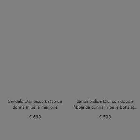
Sandalo Didi tacco basso da
Sandalo slide Didi con doppia
donna in pelle marrone
fibbia da donna in pelle bottalata
marrone
€ 660
€ 590