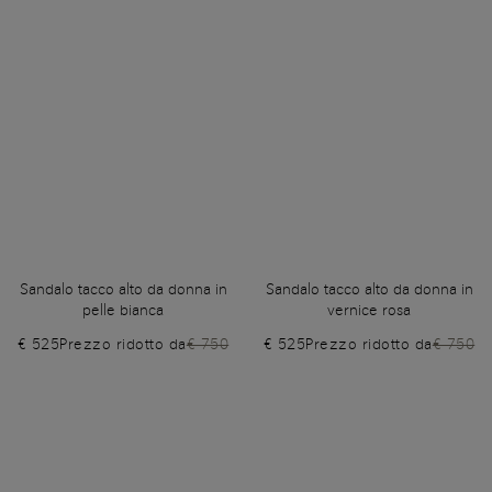
Sandalo tacco alto da donna in
Sandalo tacco alto da donna in
pelle bianca
vernice rosa
€ 525
Prezzo ridotto da
€ 750
€ 525
Prezzo ridotto da
€ 750