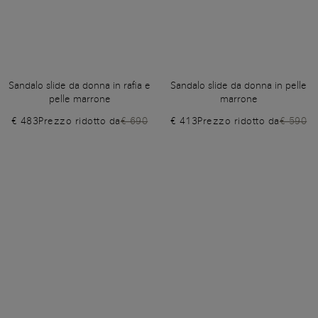
Sandalo slide da donna in rafia e
Sandalo slide da donna in pelle
pelle marrone
marrone
€ 483
Prezzo ridotto da
€ 690
€ 413
Prezzo ridotto da
€ 590