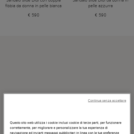
Sandalo slide Didi con doppia
Sandalo slide Didi da donna in
fibbia da donna in pelle bianca
pelle azzurra
€ 590
€ 590
Continua senza accettare
Questo sito web utilizza i cookie inclusi cookie di terze parti, per funzionare
correttamente, per migliorare e personalizzare la tua esperienza di
navigazione ed inviarti messaggi pubblicitari in linea con le tue preferenze