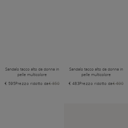
Sandalo tacco alto da donna in
Sandalo tacco alto da donna in
pelle multicolore
pelle multicolore
€ 595
Prezzo ridotto da
€ 850
€ 483
Prezzo ridotto da
€ 690