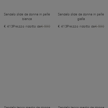
Sandalo slide da donna in pelle
Sandalo slide da donna in pelle
bianca
gialla
€ 413
Prezzo ridotto da
€ 590
€ 413
Prezzo ridotto da
€ 590
Sandalo tacco medio da donna
Sandalo tacco medio da donna