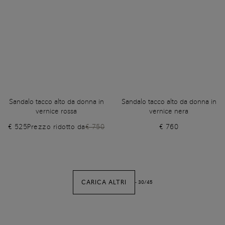
Sandalo tacco alto da donna in
Sandalo tacco alto da donna in
vernice rossa
vernice nera
€ 525
Prezzo ridotto da
€ 750
€ 760
CARICA ALTRI
-
30
/
45