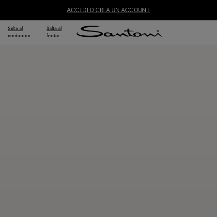
ACCEDI O CREA UN ACCOUNT
Salta al
Salta al
contenuto
footer