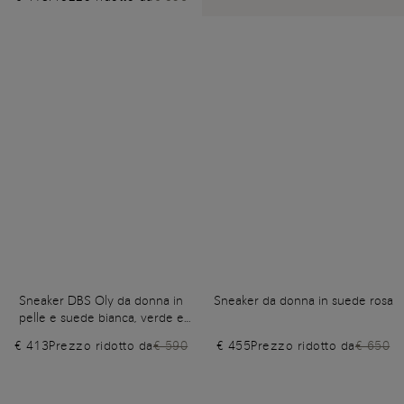
Sneaker DBS Oly da donna in
Sneaker da donna in suede rosa
pelle e suede bianca, verde e
rosa
€ 413
Prezzo ridotto da
€ 590
€ 455
Prezzo ridotto da
€ 650