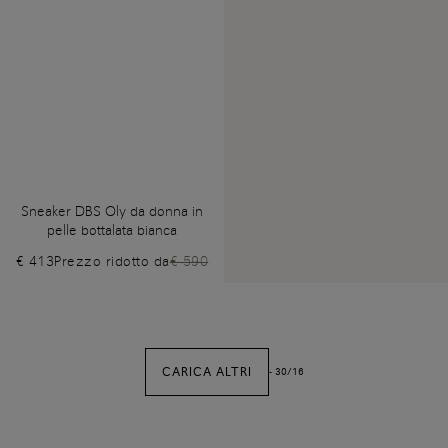
Sneaker DBS Oly da donna in
pelle bottalata bianca
€ 413
Prezzo ridotto da
€ 590
CARICA ALTRI
-
30
/
16