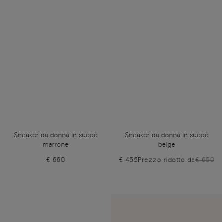
Sneaker da donna in suede
Sneaker da donna in suede
marrone
beige
€ 660
€ 455
Prezzo ridotto da
€ 650