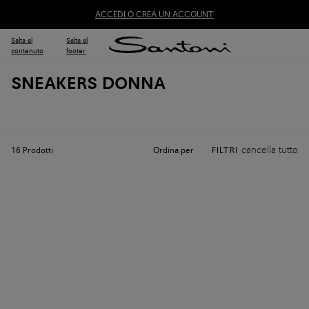
ACCEDI O CREA UN ACCOUNT
Salta al
Salta al
contenuto
footer
SNEAKERS DONNA
cancella tutto
Ordina per
16
Prodotti
FILTRI