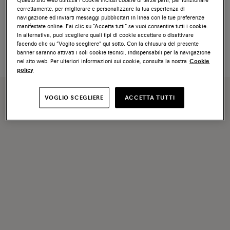
NUOVA COLLEZIONE
correttamente, per migliorare e personalizzare la tua esperienza di
Sneaker da donna in suede
Sneaker da donna in suede
navigazione ed inviarti messaggi pubblicitari in linea con le tue preferenze
beige
bordeaux
manifestate online. Fai clic su “Accetta tutti” se vuoi consentire tutti i cookie.
In alternativa, puoi scegliere quali tipi di cookie accettare o disattivare
€ 690
€ 660
facendo clic su “Voglio scegliere” qui sotto. Con la chiusura del presente
banner saranno attivati i soli cookie tecnici, indispensabili per la navigazione
nel sito web. Per ulteriori informazioni sui cookie, consulta la nostra
Cookie
policy
VOGLIO SCEGLIERE
ACCETTA TUTTI