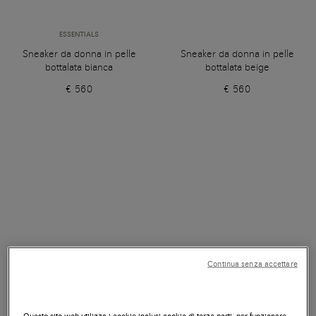
ESSENTIALS
Sneaker da donna in pelle
Sneaker da donna in pelle
bottalata bianca
bottalata beige
€ 560
€ 560
Continua senza accettare
Questo sito web utilizza i cookie inclusi cookie di terze parti, per funzionare