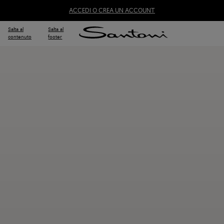
ACCEDI O CREA UN ACCOUNT
Salta al
Salta al
contenuto
footer