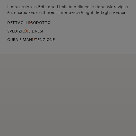
Il mocassino in Edizione Limitata della collezione Meraviglia
è un capolavoro di precisione perché ogni dettaglio evoca
un'armoniosa fusione di tradizione e modernità. La sua
DETTAGLI PRODOTTO
silhouette elegante e slanciata è delineata dalle cuciture in
pelle intrecciata e arricchita con velature fatte a mano che
SPEDIZIONE E RESI
svelano le sfaccettature profonde e luminose del Blu
CURA E MANUTENZIONE
Meraviglia. Si caratterizza per la costruzione Goodyear e
l'innovativa suola in cuoio multistrato, un omaggio alla
maestria tecnica dei nostri artigiani.