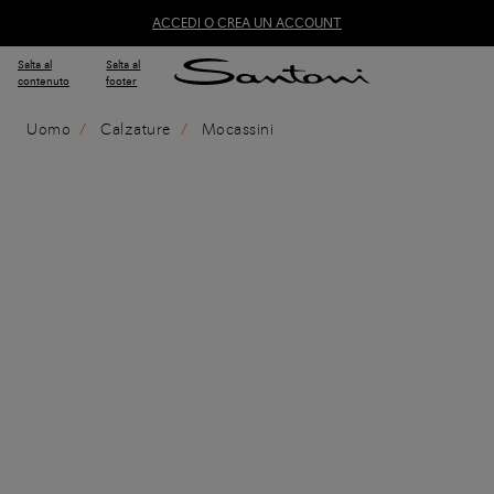
ACCEDI O CREA UN ACCOUNT
Salta al
Salta al
contenuto
footer
Uomo
Calzature
Mocassini