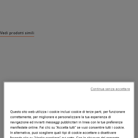
Vedi prodotti simili
Continua senza accettare
Questo sito web utilizza i cookie inclusi cookie di terze parti, per funzionare
correttamente, per migliorare e personalizzare la tua esperienza di
navigazione ed inviarti messaggi pubblicitari in linea con le tue preferenze
manifestate online. Fai clic su “Accetta tutti” se vuoi consentire tutti i cookie.
In alternativa, puoi scegliere quali tipi di cookie accettare o disattivare
facendo clic su “Voglio scegliere” qui sotto. Con la chiusura del presente