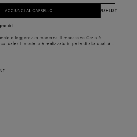
AGGIUNGI AL CARRELLO
WISHLIST
ratuiti
gianale e leggerezza moderna, il mocassino Carlo è
co loafer. Il modello è realizzato in pelle di alta qualità e
 design con pianta affusolata, mascherina classica e il
O
costruzione Goodyear rende la scarpa morbida e
NE