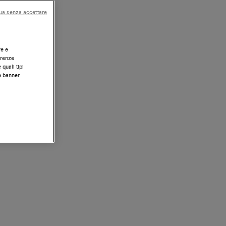
ua senza accettare
re e
erenze
 quali tipi
te banner