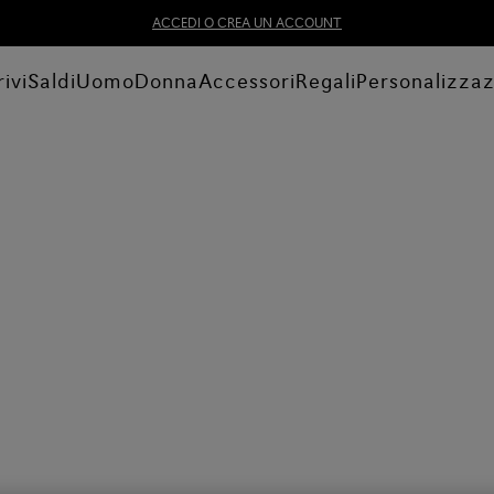
ACCEDI O CREA UN ACCOUNT
ivi
Saldi
Uomo
Donna
Accessori
Regali
Personalizza