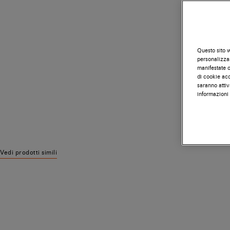
Questo sito w
personalizzar
manifestate on
di cookie acc
saranno attiv
informazioni 
Vedi prodotti simili