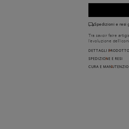
Spedizioni e resi g
Tra savoir faire arti
l'evoluzione dell'iconi
si caratterizza per il
DETTAGLI PRODOTT
fondo in gomma. La 
flessibile.
SPEDIZIONE E RESI
CURA E MANUTENZIO