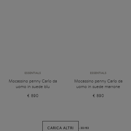
ESSENTIALS
ESSENTIALS
Mocassino penny Carlo da
Mocassino penny Carlo da
uomo in suede blu
uomo in suede marrone
€ 890
€ 890
CARICA ALTRI
-
30
/
63