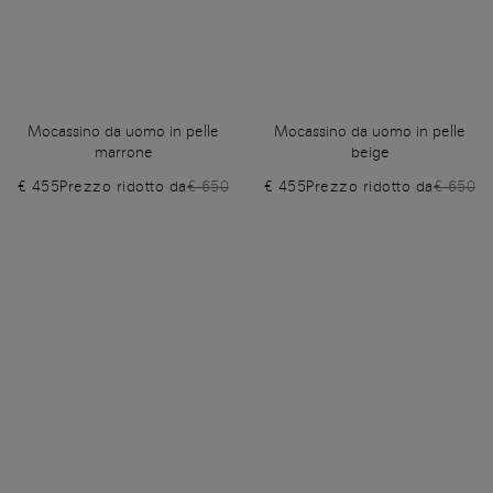
Mocassino da uomo in pelle
Mocassino da uomo in pelle
marrone
beige
€ 455
Prezzo ridotto da
€ 650
€ 455
Prezzo ridotto da
€ 650