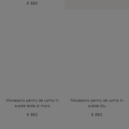
€ 690
Mocassino penny da uomo in
Mocassino penny da uomo in
suede testa di moro
suede blu
€ 660
€ 660