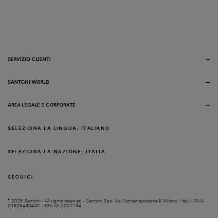
SERVIZIO CLIENTI
SANTONI WORLD
AREA LEGALE E CORPORATE
SELEZIONA LA LINGUA: ITALIANO
SELEZIONA LA NAZIONE: ITALIA
SEGUICI
© 2025 Santoni - All rights reserved - Santoni Spa, Via Montenapoleone,9 Milano - Italy - P.IVA
01806460430 | REA MI-2001134