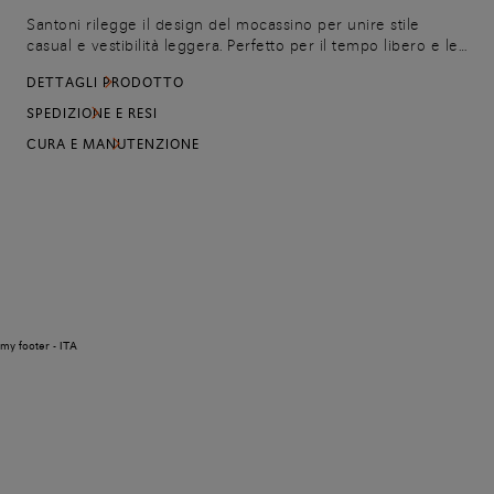
Santoni rilegge il design del mocassino per unire stile
casual e vestibilità leggera. Perfetto per il tempo libero e le
occasioni più informali, il modello è realizzato in pelle
DETTAGLI PRODOTTO
bottalata dalla grana piccola e lussuosa al tatto. Il fondo in
gomma rende la scarpa flessibile e piacevole da indossare
SPEDIZIONE E RESI
tutta la giornata.
CURA E MANUTENZIONE
my footer - ITA