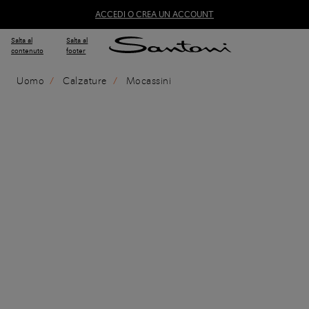
ACCEDI O CREA UN ACCOUNT
Salta al
Salta al
contenuto
footer
Uomo
Calzature
Mocassini