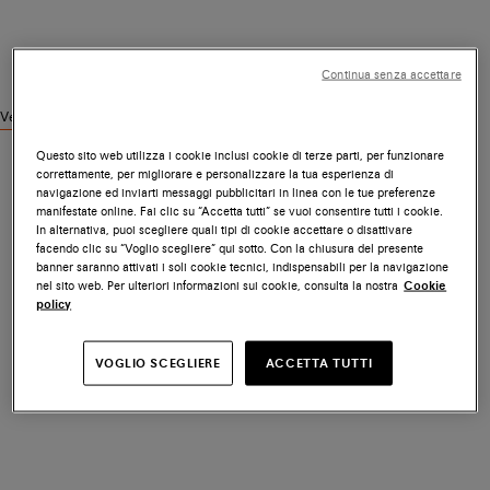
Continua senza accettare
Vedi prodotti simili
Questo sito web utilizza i cookie inclusi cookie di terze parti, per funzionare
correttamente, per migliorare e personalizzare la tua esperienza di
navigazione ed inviarti messaggi pubblicitari in linea con le tue preferenze
manifestate online. Fai clic su “Accetta tutti” se vuoi consentire tutti i cookie.
In alternativa, puoi scegliere quali tipi di cookie accettare o disattivare
facendo clic su “Voglio scegliere” qui sotto. Con la chiusura del presente
banner saranno attivati i soli cookie tecnici, indispensabili per la navigazione
nel sito web. Per ulteriori informazioni sui cookie, consulta la nostra
Cookie
policy
VOGLIO SCEGLIERE
ACCETTA TUTTI