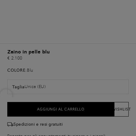
Zaino in pelle blu
€ 2.100
COLORE:
Blu
Unica (EU)
Taglia
AGGIUNGI AL CARRELLO
WISHLIST
Spedizioni e resi gratuiti