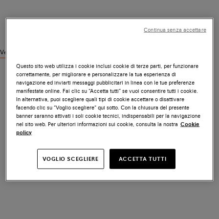
Continua senza accettare
Vedi prodotti simili
Questo sito web utilizza i cookie inclusi cookie di terze parti, per funzionare
correttamente, per migliorare e personalizzare la tua esperienza di
navigazione ed inviarti messaggi pubblicitari in linea con le tue preferenze
manifestate online. Fai clic su “Accetta tutti” se vuoi consentire tutti i cookie.
In alternativa, puoi scegliere quali tipi di cookie accettare o disattivare
facendo clic su “Voglio scegliere” qui sotto. Con la chiusura del presente
banner saranno attivati i soli cookie tecnici, indispensabili per la navigazione
nel sito web. Per ulteriori informazioni sui cookie, consulta la nostra
Cookie
policy
VOGLIO SCEGLIERE
ACCETTA TUTTI