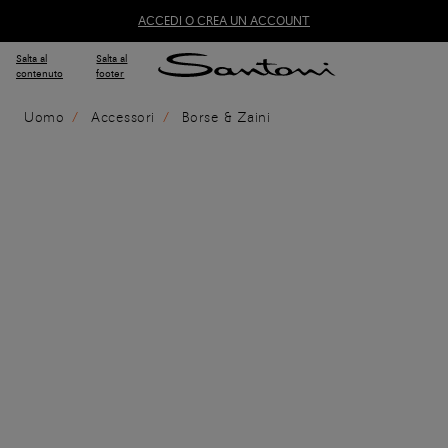
ACCEDI O CREA UN ACCOUNT
Salta al
Salta al
contenuto
footer
Uomo
Accessori
Borse & Zaini