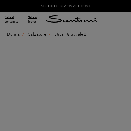
ACCEDI O CREA UN ACCOUNT
Salta al
Salta al
contenuto
footer
Donna
Calzature
Stivali & Stivaletti