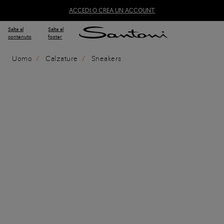
ACCEDI O CREA UN ACCOUNT
Salta al
Salta al
contenuto
footer
Uomo
Calzature
Sneakers