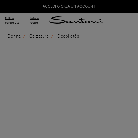
ACCEDI O CREA UN ACCOUNT
Salta al
Salta al
contenuto
footer
Donna
Calzature
Décolletés