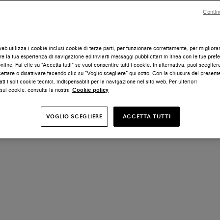
Contin
eb utilizza i cookie inclusi cookie di terze parti, per funzionare correttamente, per migliora
e la tua esperienza di navigazione ed inviarti messaggi pubblicitari in linea con le tue pref
line. Fai clic su “Accetta tutti” se vuoi consentire tutti i cookie. In alternativa, puoi scegliere
ettare o disattivare facendo clic su “Voglio scegliere” qui sotto. Con la chiusura del presen
ati i soli cookie tecnici, indispensabili per la navigazione nel sito web. Per ulteriori
sui cookie, consulta la nostra
Cookie policy
VOGLIO SCEGLIERE
ACCETTA TUTTI