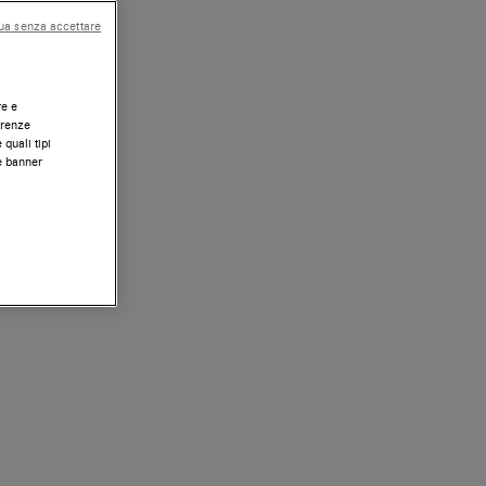
ua senza accettare
re e
erenze
 quali tipi
te banner