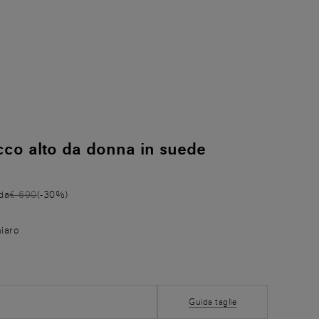
cco alto da donna in suede
da
€ 690
(-30%)
iaro
Guida taglie