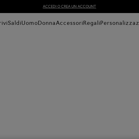
ACCEDI O CREA UN ACCOUNT
ivi
Saldi
Uomo
Donna
Accessori
Regali
Personalizza