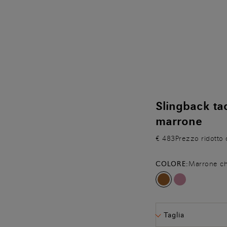
Slingback ta
marrone
€ 483
Prezzo ridotto 
COLORE:
Marrone ch
Taglia