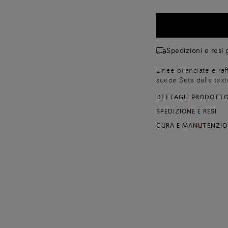
Spedizioni e resi g
Linee bilanciate e raf
suede Seta dalla te
sensoriale di altissi
DETTAGLI PRODOTT
affusolata e tacco a 
la passione di Santon
SPEDIZIONE E RESI
CURA E MANUTENZIO