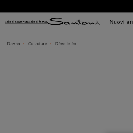
Nuovi arr
Salta al contenuto
Salta al footer
Donna
Calzature
Décolletés