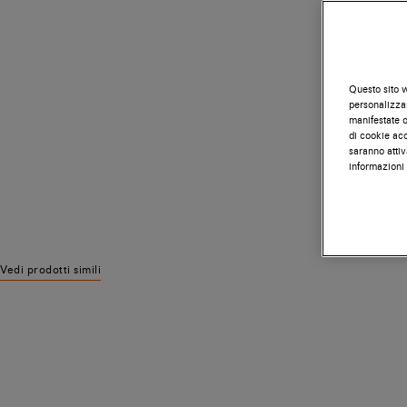
Questo sito w
personalizzar
manifestate on
di cookie acc
saranno attiv
informazioni 
Vedi prodotti simili