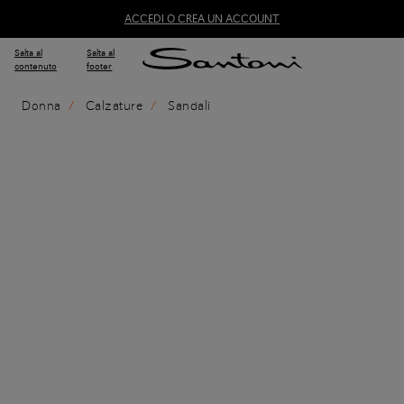
ACCEDI O CREA UN ACCOUNT
Salta al
Salta al
contenuto
footer
Donna
Calzature
Sandali