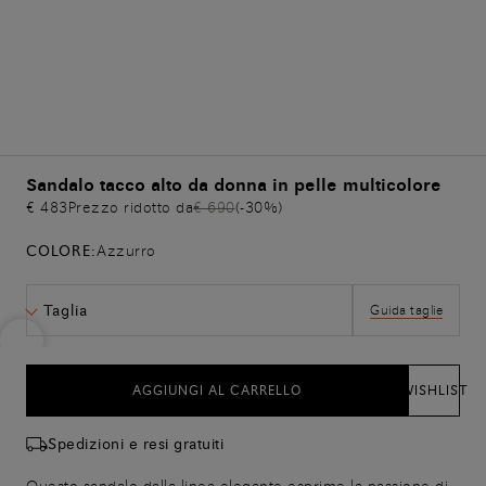
Sandalo tacco alto da donna in pelle multicolore
€ 483
Prezzo ridotto da
€ 690
(-30%)
COLORE:
Azzurro
Taglia
Guida taglie
AGGIUNGI AL CARRELLO
WISHLIST
Spedizioni e resi gratuiti