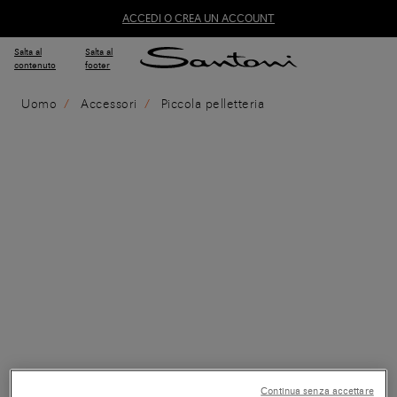
ACCEDI O CREA UN ACCOUNT
Salta al
Salta al
contenuto
footer
Uomo
Accessori
Piccola pelletteria
Continua senza accettare