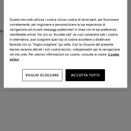
Questo sito web utilizza i cookie inclusi cookie di terze parti, per funzionare
correttamente, per migliorare e personalizzare la tua esperienza di
navigazione ed inviarti messaggi pubblicitari in linea con le tue preferenze
Vedi prodotti simili
manifestate online. Fai clic su “Accetta tutti” se vuoi consentire tutti i cookie.
In alternativa, puoi scegliere quali tipi di cookie accettare o disattivare
facendo clic su “Voglio scegliere” qui sotto. Con la chiusura del presente
banner saranno attivati i soli cookie tecnici, indispensabili per la navigazione
nel sito web. Per ulteriori informazioni sui cookie, consulta la nostra
Cookie
policy
VOGLIO SCEGLIERE
ACCETTA TUTTI