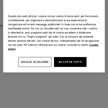
Questo sito web utilizza i cookie inclusi cookie di terze parti, per funzionare
correttamente, per migliorare e personalizzare la tua esperienza di
navigazione ed inviarti messaggi pubblicitari in linea con le tue preferenze
Vedi prodotti simili
manifestate online. Fai clic su “Accetta tutti” se vuoi consentire tutti i cookie.
In alternativa, puoi scegliere quali tipi di cookie accettare o disattivare
facendo clic su “Voglio scegliere” qui sotto. Con la chiusura del presente
banner saranno attivati i soli cookie tecnici, indispensabili per la navigazione
nel sito web. Per ulteriori informazioni sui cookie, consulta la nostra
Cookie
policy
VOGLIO SCEGLIERE
ACCETTA TUTTI