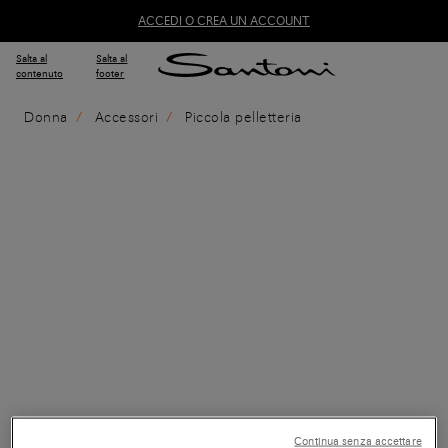
ACCEDI O CREA UN ACCOUNT
Salta al
Salta al
contenuto
footer
Donna
Accessori
Piccola pelletteria
Continua senza accettare