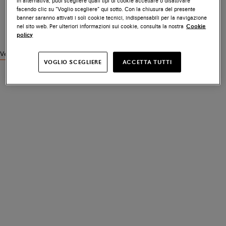
In alternativa, puoi scegliere quali tipi di cookie accettare o disattivare
facendo clic su “Voglio scegliere” qui sotto. Con la chiusura del presente
banner saranno attivati i soli cookie tecnici, indispensabili per la navigazione
nel sito web. Per ulteriori informazioni sui cookie, consulta la nostra
Cookie
policy
Vedi prodotti simili
VOGLIO SCEGLIERE
ACCETTA TUTTI