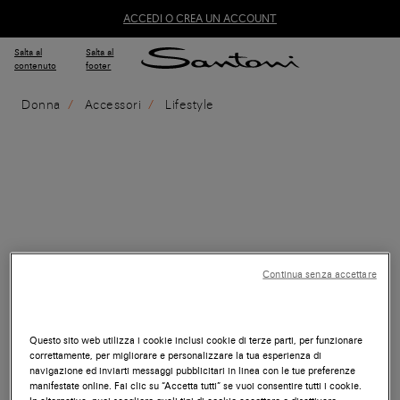
ACCEDI O CREA UN ACCOUNT
Salta al
Salta al
contenuto
footer
Donna
Accessori
Lifestyle
Continua senza accettare
Questo sito web utilizza i cookie inclusi cookie di terze parti, per funzionare
correttamente, per migliorare e personalizzare la tua esperienza di
navigazione ed inviarti messaggi pubblicitari in linea con le tue preferenze
manifestate online. Fai clic su “Accetta tutti” se vuoi consentire tutti i cookie.