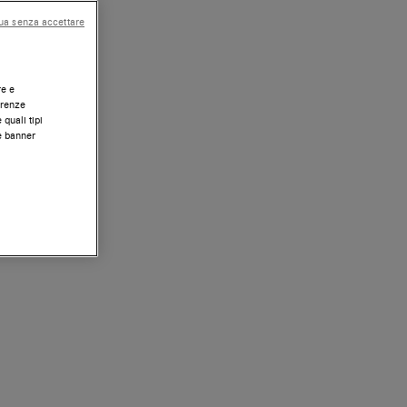
ua senza accettare
re e
erenze
 quali tipi
te banner