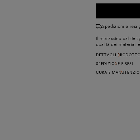
Spedizioni e resi g
Il mocassino dal desi
qualità dei materiali 
realizzato in suede 
DETTAGLI PRODOTT
dona un’esperienza sen
colore fatta a mano e
SPEDIZIONE E RESI
tonalità simbolo dell
CURA E MANUTENZIO
indossare per tutta l
richiama l'iconica dop