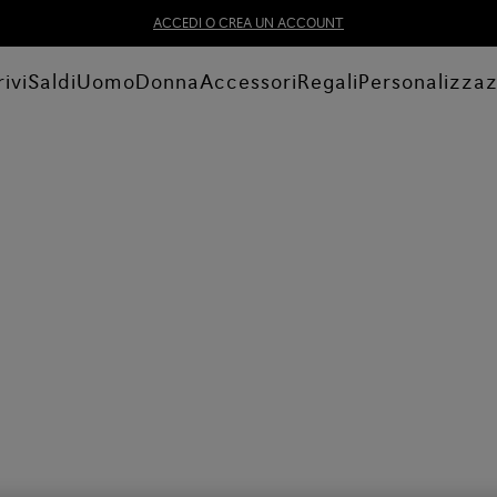
ACCEDI O CREA UN ACCOUNT
ivi
Saldi
Uomo
Donna
Accessori
Regali
Personalizza