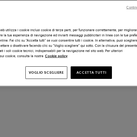
Contin
eb utilizza i cookie inclusi cookie di terze parti, per funzionare correttamente, per migliora
e la tua esperienza di navigazione ed inviarti messaggi pubblicitari in linea con le tue pref
line. Fai clic su “Accetta tutti” se vuoi consentire tutti i cookie. In alternativa, puoi scegliere
ettare o disattivare facendo clic su “Voglio scegliere” qui sotto. Con la chiusura del presen
ati i soli cookie tecnici, indispensabili per la navigazione nel sito web. Per ulteriori
sui cookie, consulta la nostra
Cookie policy
VOGLIO SCEGLIERE
ACCETTA TUTTI