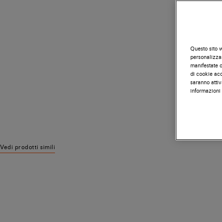
Questo sito w
personalizzar
manifestate on
di cookie acc
saranno attiv
informazioni 
Vedi prodotti simili