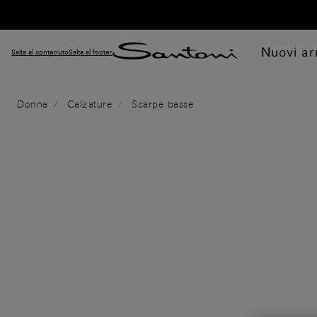
Nuovi arr
Salta al contenuto
Salta al footer
Donna
Calzature
Scarpe basse