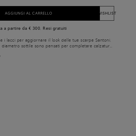
AGGIUNGI AL CARRELLO
WISHLIST
a a partire da € 300. Resi gratuiti
re i lacci per aggiornare il look delle tue scarpe Santoni.
al diametro sottile sono pensati per completare calzature
li. La lunghezza di 90 cm si adatta perfettamente alle
O
a lunghezza di 80 cm si adatta perfettamente alle stringate