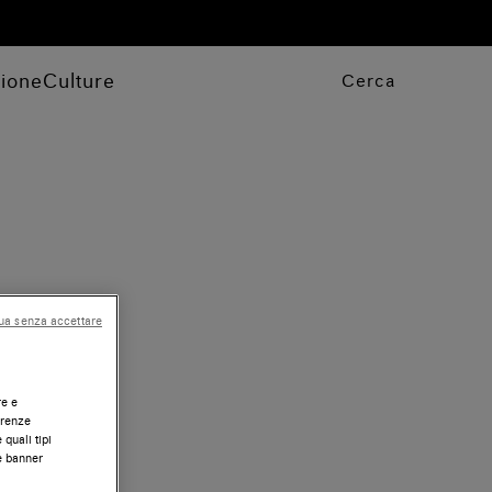
zione
Culture
Cerca
ua senza accettare
re e
erenze
 quali tipi
te banner