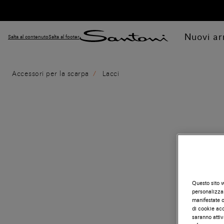
Nuovi arr
Salta al contenuto
Salta al footer
Accessori per la scarpa
Lacci
Questo sito w
personalizzar
manifestate on
di cookie acc
saranno attiv