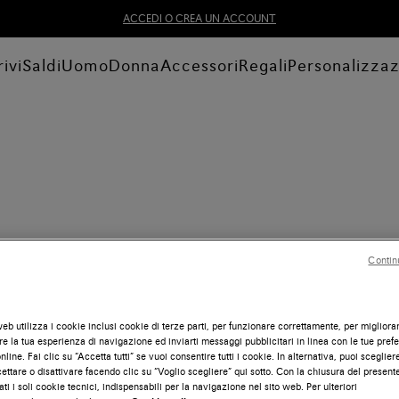
ACCEDI O CREA UN ACCOUNT
ivi
Saldi
Uomo
Donna
Accessori
Regali
Personalizza
Contin
eb utilizza i cookie inclusi cookie di terze parti, per funzionare correttamente, per migliora
e la tua esperienza di navigazione ed inviarti messaggi pubblicitari in linea con le tue pref
line. Fai clic su “Accetta tutti” se vuoi consentire tutti i cookie. In alternativa, puoi scegliere
ettare o disattivare facendo clic su “Voglio scegliere” qui sotto. Con la chiusura del presen
ati i soli cookie tecnici, indispensabili per la navigazione nel sito web. Per ulteriori