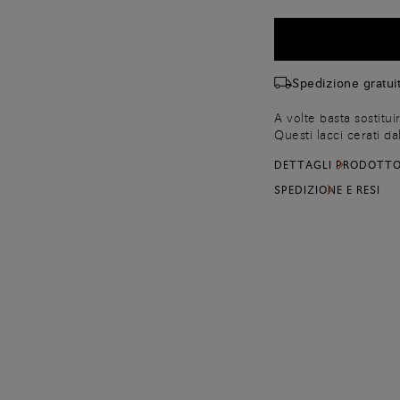
Spedizione gratuit
A volte basta sostitui
Questi lacci cerati d
eleganti e più specia
DETTAGLI PRODOTT
stringate a 7 fori. L
a 5 fori.
SPEDIZIONE E RESI