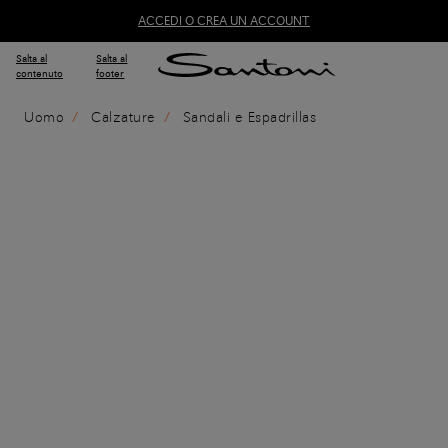
ACCEDI O CREA UN ACCOUNT
Salta al
Salta al
contenuto
footer
Uomo
Calzature
Sandali e Espadrillas