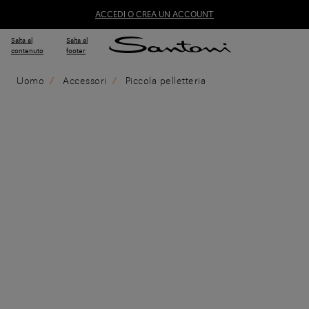
ACCEDI O CREA UN ACCOUNT
Salta al
Salta al
contenuto
footer
Uomo
Accessori
Piccola pelletteria