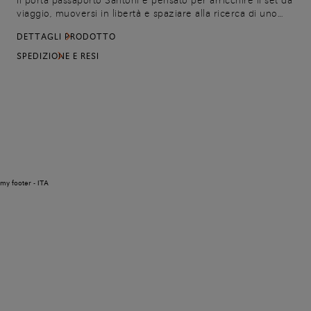
Il porta passaporto Santoni è pensato per arricchire il set da
viaggio, muoversi in libertà e spaziare alla ricerca di uno
stile elegante e dalla qualità inconfondibile. Il modello è
DETTAGLI PRODOTTO
realizzato in pelle Granato, trattata al naturale per ottenere
una superficie dalla grana bombata e dall’effetto
SPEDIZIONE E RESI
tridimensionale, materico e distintivo. Organizzato con un
ampio vano per contenere il documento e personalizzato
con il logo impresso sul davanti.
my footer - ITA