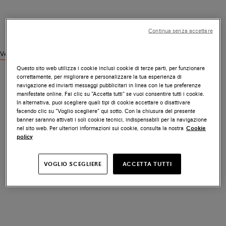
Continua senza accettare
Vedi prodotti simili
Questo sito web utilizza i cookie inclusi cookie di terze parti, per funzionare
correttamente, per migliorare e personalizzare la tua esperienza di
navigazione ed inviarti messaggi pubblicitari in linea con le tue preferenze
manifestate online. Fai clic su “Accetta tutti” se vuoi consentire tutti i cookie.
In alternativa, puoi scegliere quali tipi di cookie accettare o disattivare
facendo clic su “Voglio scegliere” qui sotto. Con la chiusura del presente
banner saranno attivati i soli cookie tecnici, indispensabili per la navigazione
nel sito web. Per ulteriori informazioni sui cookie, consulta la nostra
Cookie
policy
VOGLIO SCEGLIERE
ACCETTA TUTTI