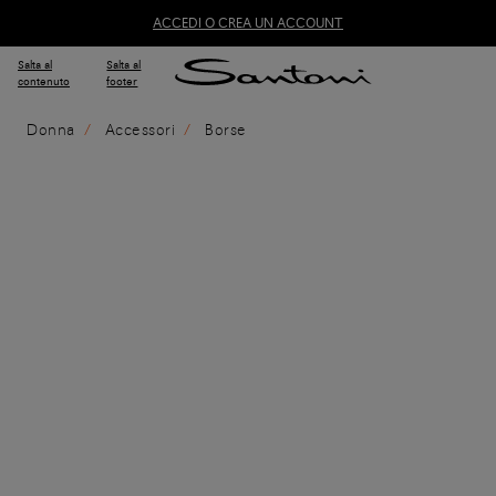
ACCEDI O CREA UN ACCOUNT
Salta al
Salta al
contenuto
footer
Donna
Accessori
Borse