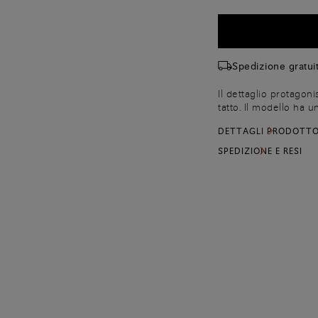
Spedizione gratuit
Il dettaglio protagoni
tatto. Il modello ha u
vestibilità desiderata
DETTAGLI PRODOTT
squadrata.
SPEDIZIONE E RESI