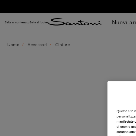
Nuovi arr
Salta al contenuto
Salta al footer
Uomo
Accessori
Cinture
Questo sito w
personalizzar
manifestate on
di cookie acc
saranno attiv