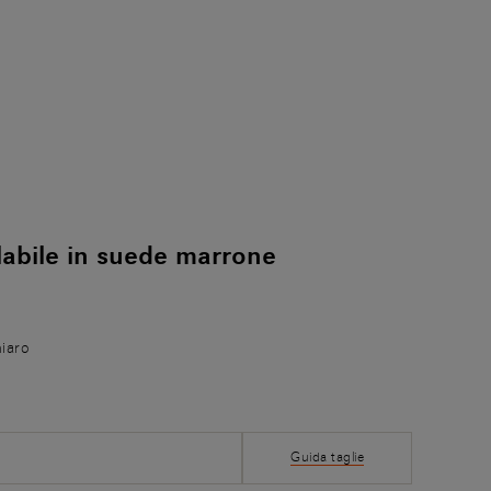
labile in suede marrone
iaro
Guida taglie