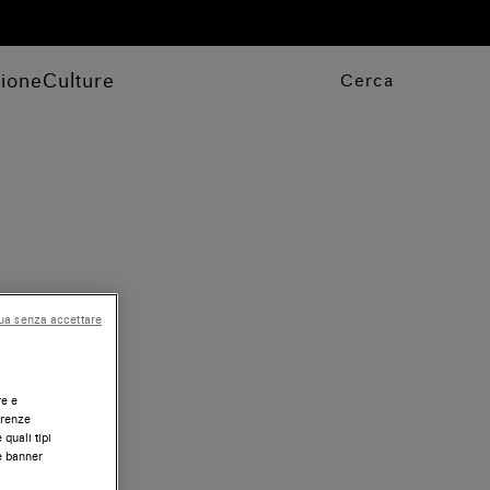
zione
Culture
Cerca
ua senza accettare
re e
erenze
 quali tipi
te banner