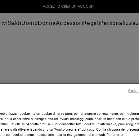
ACCEDI O CREA UN ACCOUNT
ivi
Saldi
Uomo
Donna
Accessori
Regali
Personalizza
Contin
eb utilizza i cookie inclusi cookie di terze parti, per funzionare correttamente, per migliora
e la tua esperienza di navigazione ed inviarti messaggi pubblicitari in linea con le tue pref
line. Fai clic su “Accetta tutti” se vuoi consentire tutti i cookie. In alternativa, puoi scegliere
ettare o disattivare facendo clic su “Voglio scegliere” qui sotto. Con la chiusura del presen
ati i soli cookie tecnici, indispensabili per la navigazione nel sito web. Per ulteriori