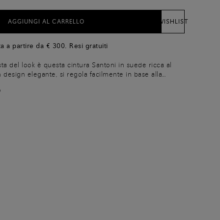
AGGIUNGI AL CARRELLO
WISHLIST
a a partire da € 300. Resi gratuiti
sta del look è questa cintura Santoni in suede ricca al
n design elegante, si regola facilmente in base alla
 e si chiude con una fibbia in metallo dalla linea
O