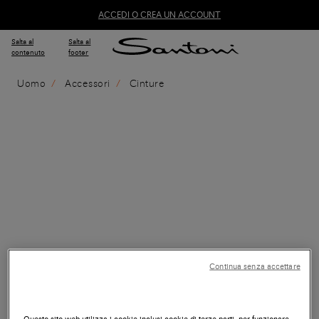
ACCEDI O CREA UN ACCOUNT
Salta al
Salta al
contenuto
footer
Uomo
Accessori
Cinture
Continua senza accettare
Questo sito web utilizza i cookie inclusi cookie di terze parti, per funzionare