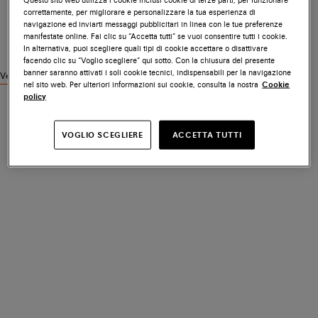
correttamente, per migliorare e personalizzare la tua esperienza di
navigazione ed inviarti messaggi pubblicitari in linea con le tue preferenze
manifestate online. Fai clic su “Accetta tutti” se vuoi consentire tutti i cookie.
In alternativa, puoi scegliere quali tipi di cookie accettare o disattivare
facendo clic su “Voglio scegliere” qui sotto. Con la chiusura del presente
banner saranno attivati i soli cookie tecnici, indispensabili per la navigazione
Vedi prodotti simili
nel sito web. Per ulteriori informazioni sui cookie, consulta la nostra
Cookie
policy
VOGLIO SCEGLIERE
ACCETTA TUTTI