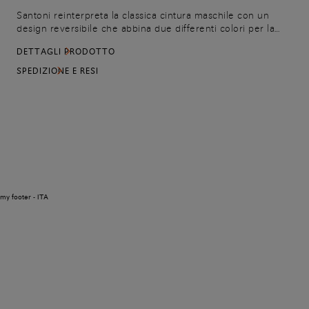
Santoni reinterpreta la classica cintura maschile con un
design reversibile che abbina due differenti colori per la
massima versatilità. L'accessorio è realizzato in pelle di alta
DETTAGLI PRODOTTO
qualità e si chiude con una fibbia in metallo dalla linea
squadrata ed elegante.
SPEDIZIONE E RESI
my footer - ITA