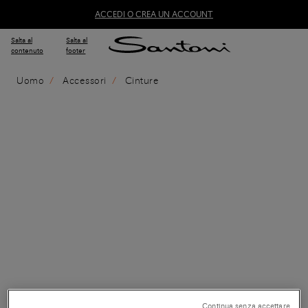
ACCEDI O CREA UN ACCOUNT
Salta al
Salta al
contenuto
footer
Uomo
Accessori
Cinture
Continua senza accettare