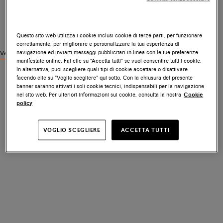
Questo sito web utilizza i cookie inclusi cookie di terze parti, per funzionare
correttamente, per migliorare e personalizzare la tua esperienza di
navigazione ed inviarti messaggi pubblicitari in linea con le tue preferenze
Vedi prodotti simili
manifestate online. Fai clic su “Accetta tutti” se vuoi consentire tutti i cookie.
In alternativa, puoi scegliere quali tipi di cookie accettare o disattivare
facendo clic su “Voglio scegliere” qui sotto. Con la chiusura del presente
banner saranno attivati i soli cookie tecnici, indispensabili per la navigazione
nel sito web. Per ulteriori informazioni sui cookie, consulta la nostra
Cookie
policy
VOGLIO SCEGLIERE
ACCETTA TUTTI