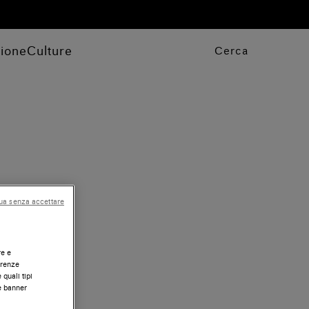
zione
Culture
Cerca
ua senza accettare
re e
erenze
 quali tipi
te banner