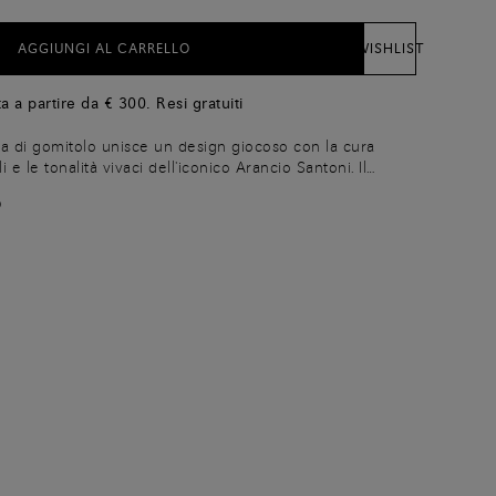
AGGIUNGI AL CARRELLO
WISHLIST
a a partire da € 300. Resi gratuiti
 di gomitolo unisce un design giocoso con la cura
i e le tonalità vivaci dell'iconico Arancio Santoni. Il
in pelle con la tecnica dell'intreccio: una lavorazione
O
fia Santoni che esprime valore, cultura artigianale e
er trasformare l'accessorio in un piccolo capolavoro di
uò essere utilizzato come portachiavi o come dettaglio
osire borse e altri accessori.​