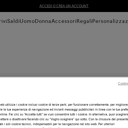
ACCEDI O CREA UN ACCOUNT
ivi
Saldi
Uomo
Donna
Accessori
Regali
Personalizza
Contin
eb utilizza i cookie inclusi cookie di terze parti, per funzionare correttamente, per migliora
e la tua esperienza di navigazione ed inviarti messaggi pubblicitari in linea con le tue pref
line. Fai clic su “Accetta tutti” se vuoi consentire tutti i cookie. In alternativa, puoi scegliere
ettare o disattivare facendo clic su “Voglio scegliere” qui sotto. Con la chiusura del presen
ati i soli cookie tecnici, indispensabili per la navigazione nel sito web. Per ulteriori