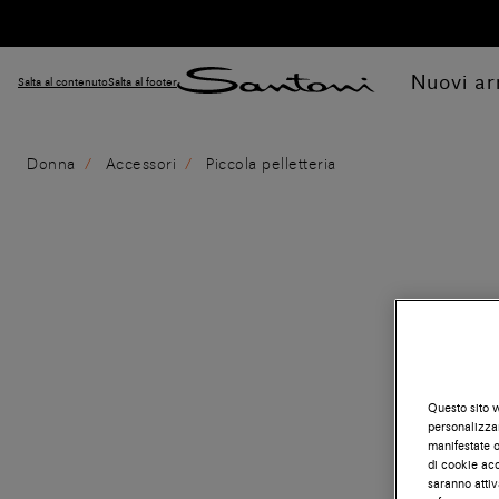
Nuovi arr
Salta al contenuto
Salta al footer
Donna
Accessori
Piccola pelletteria
Questo sito w
personalizzar
manifestate on
di cookie acc
saranno attiv