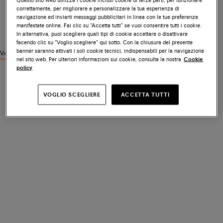
correttamente, per migliorare e personalizzare la tua esperienza di
navigazione ed inviarti messaggi pubblicitari in linea con le tue preferenze
manifestate online. Fai clic su “Accetta tutti” se vuoi consentire tutti i cookie.
In alternativa, puoi scegliere quali tipi di cookie accettare o disattivare
facendo clic su “Voglio scegliere” qui sotto. Con la chiusura del presente
banner saranno attivati i soli cookie tecnici, indispensabili per la navigazione
Vedi prodotti simili
nel sito web. Per ulteriori informazioni sui cookie, consulta la nostra
Cookie
policy
VOGLIO SCEGLIERE
ACCETTA TUTTI