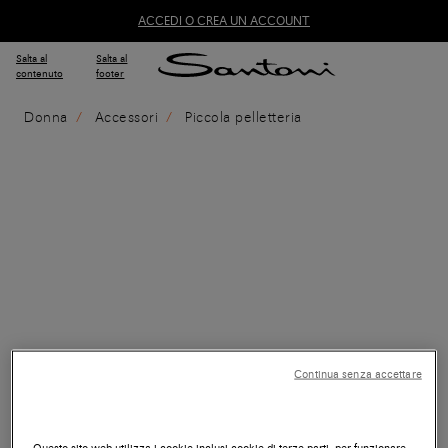
ACCEDI O CREA UN ACCOUNT
Salta al
Salta al
contenuto
footer
Donna
Accessori
Piccola pelletteria
Continua senza accettare
Questo sito web utilizza i cookie inclusi cookie di terze parti, per funzionare