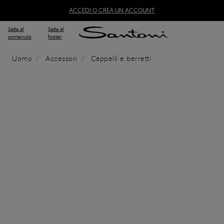
ACCEDI O CREA UN ACCOUNT
Salta al
Salta al
contenuto
footer
Uomo
Accessori
Cappelli e berretti