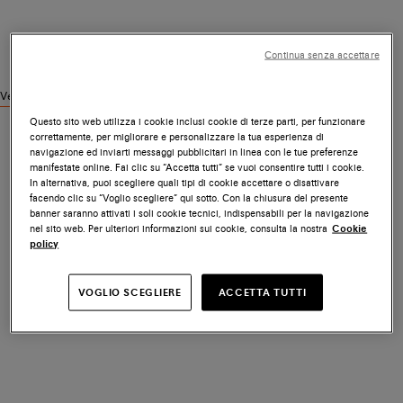
Continua senza accettare
Vedi prodotti simili
Questo sito web utilizza i cookie inclusi cookie di terze parti, per funzionare
correttamente, per migliorare e personalizzare la tua esperienza di
navigazione ed inviarti messaggi pubblicitari in linea con le tue preferenze
manifestate online. Fai clic su “Accetta tutti” se vuoi consentire tutti i cookie.
In alternativa, puoi scegliere quali tipi di cookie accettare o disattivare
facendo clic su “Voglio scegliere” qui sotto. Con la chiusura del presente
banner saranno attivati i soli cookie tecnici, indispensabili per la navigazione
nel sito web. Per ulteriori informazioni sui cookie, consulta la nostra
Cookie
policy
VOGLIO SCEGLIERE
ACCETTA TUTTI