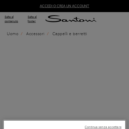
ACCEDI O CREA UN ACCOUNT
Salta al
Salta al
contenuto
footer
Uomo
Accessori
Cappelli e berretti
Continua senza accettare