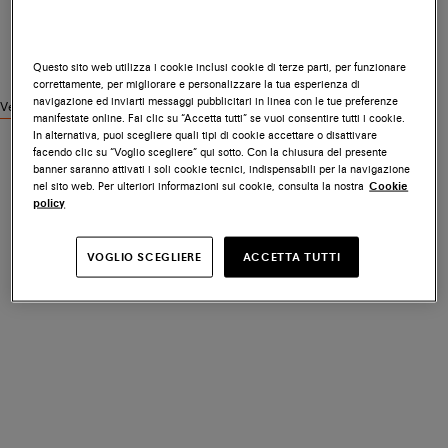
Questo sito web utilizza i cookie inclusi cookie di terze parti, per funzionare
correttamente, per migliorare e personalizzare la tua esperienza di
navigazione ed inviarti messaggi pubblicitari in linea con le tue preferenze
Vedi prodotti simili
manifestate online. Fai clic su “Accetta tutti” se vuoi consentire tutti i cookie.
In alternativa, puoi scegliere quali tipi di cookie accettare o disattivare
facendo clic su “Voglio scegliere” qui sotto. Con la chiusura del presente
banner saranno attivati i soli cookie tecnici, indispensabili per la navigazione
nel sito web. Per ulteriori informazioni sui cookie, consulta la nostra
Cookie
policy
VOGLIO SCEGLIERE
ACCETTA TUTTI