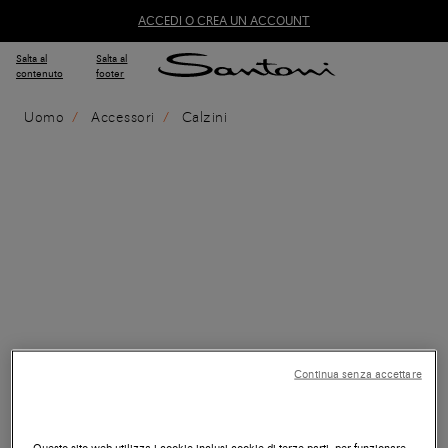
ACCEDI O CREA UN ACCOUNT
Salta al
Salta al
contenuto
footer
Uomo
Accessori
Calzini
Continua senza accettare
Questo sito web utilizza i cookie inclusi cookie di terze parti, per funzionare