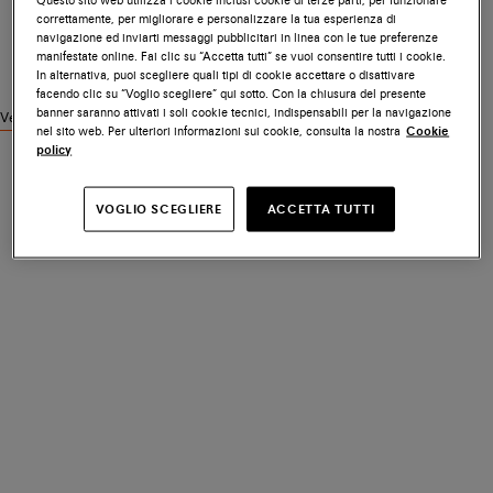
correttamente, per migliorare e personalizzare la tua esperienza di
navigazione ed inviarti messaggi pubblicitari in linea con le tue preferenze
manifestate online. Fai clic su “Accetta tutti” se vuoi consentire tutti i cookie.
In alternativa, puoi scegliere quali tipi di cookie accettare o disattivare
facendo clic su “Voglio scegliere” qui sotto. Con la chiusura del presente
banner saranno attivati i soli cookie tecnici, indispensabili per la navigazione
Vedi prodotti simili
nel sito web. Per ulteriori informazioni sui cookie, consulta la nostra
Cookie
policy
VOGLIO SCEGLIERE
ACCETTA TUTTI