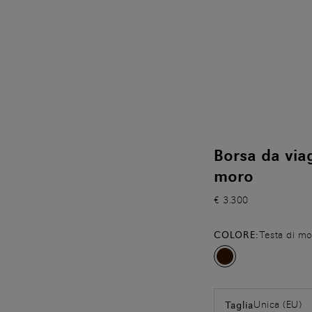
Borsa da viag
moro
€ 3.300
COLORE:
Testa di m
Unica (EU)
Taglia