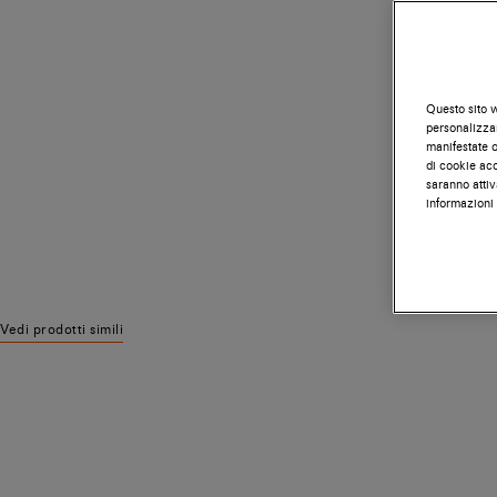
Questo sito w
personalizzar
manifestate on
di cookie acc
saranno attiv
informazioni 
Vedi prodotti simili