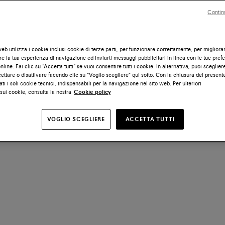
Contin
eb utilizza i cookie inclusi cookie di terze parti, per funzionare correttamente, per migliora
e la tua esperienza di navigazione ed inviarti messaggi pubblicitari in linea con le tue pref
line. Fai clic su “Accetta tutti” se vuoi consentire tutti i cookie. In alternativa, puoi scegliere
ettare o disattivare facendo clic su “Voglio scegliere” qui sotto. Con la chiusura del presen
ati i soli cookie tecnici, indispensabili per la navigazione nel sito web. Per ulteriori
sui cookie, consulta la nostra
Cookie policy
VOGLIO SCEGLIERE
ACCETTA TUTTI