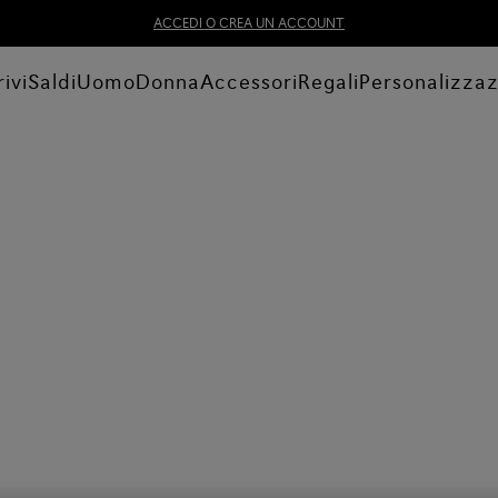
ACCEDI O CREA UN ACCOUNT
ivi
Saldi
Uomo
Donna
Accessori
Regali
Personalizza