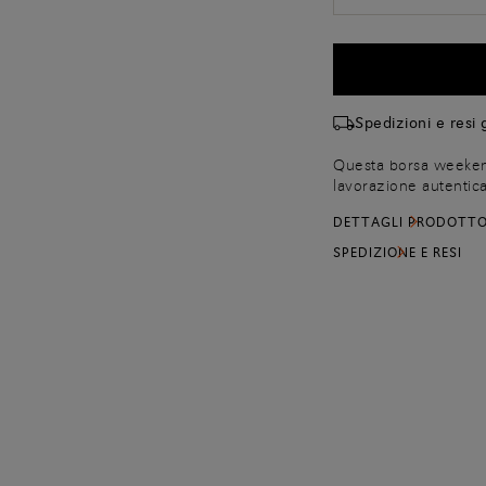
Spedizioni e resi g
Questa borsa weekend 
lavorazione autentica
artigianale e sensibil
DETTAGLI PRODOTT
capolavoro di tecnica
un effetto cromatico so
SPEDIZIONE E RESI
rimovibile e regolabil
interne ed esterne c
mentre l'impuntura Si