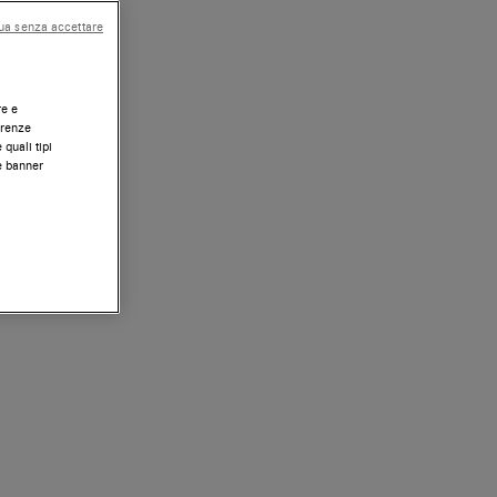
ua senza accettare
re e
erenze
 quali tipi
te banner