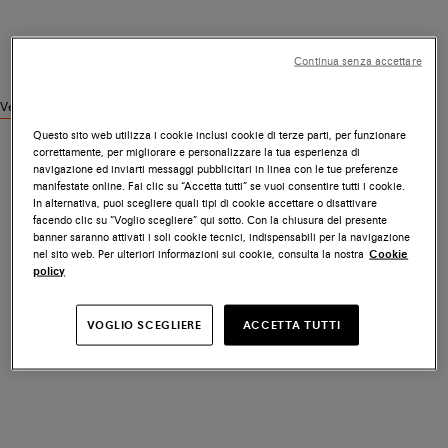
Continua senza accettare
Vedi prodotti simili
Questo sito web utilizza i cookie inclusi cookie di terze parti, per funzionare
correttamente, per migliorare e personalizzare la tua esperienza di
navigazione ed inviarti messaggi pubblicitari in linea con le tue preferenze
manifestate online. Fai clic su “Accetta tutti” se vuoi consentire tutti i cookie.
In alternativa, puoi scegliere quali tipi di cookie accettare o disattivare
facendo clic su “Voglio scegliere” qui sotto. Con la chiusura del presente
banner saranno attivati i soli cookie tecnici, indispensabili per la navigazione
nel sito web. Per ulteriori informazioni sui cookie, consulta la nostra
Cookie
policy
VOGLIO SCEGLIERE
ACCETTA TUTTI