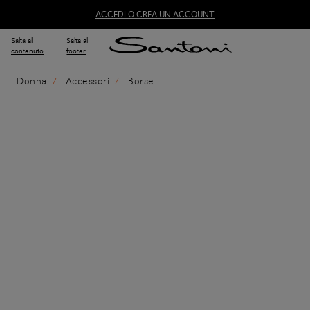
ACCEDI O CREA UN ACCOUNT
Salta al
Salta al
contenuto
footer
Donna
Accessori
Borse