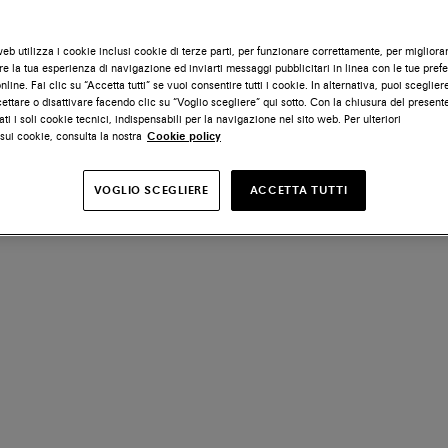
eb utilizza i cookie inclusi cookie di terze parti, per funzionare correttamente, per migliora
e la tua esperienza di navigazione ed inviarti messaggi pubblicitari in linea con le tue pref
line. Fai clic su “Accetta tutti” se vuoi consentire tutti i cookie. In alternativa, puoi scegliere
ettare o disattivare facendo clic su “Voglio scegliere” qui sotto. Con la chiusura del presen
ati i soli cookie tecnici, indispensabili per la navigazione nel sito web. Per ulteriori
sui cookie, consulta la nostra
Cookie policy
VOGLIO SCEGLIERE
ACCETTA TUTTI