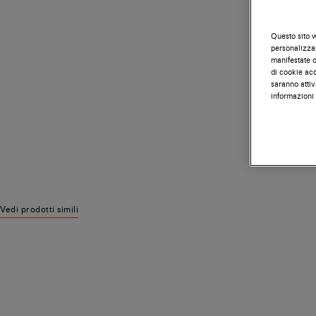
Questo sito w
personalizzar
manifestate on
di cookie acc
saranno attiv
informazioni 
Vedi prodotti simili