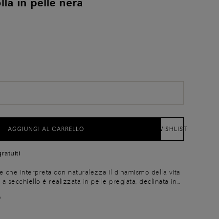
lla in pelle nera
AGGIUNGI AL CARRELLO
WISHLIST
ratuiti
e che interpreta con naturalezza il dinamismo della vita
a secchiello è realizzata in pelle pregiata, declinata in
 che esalta la morbidezza della materia. Il design
O
 è impreziosito dall'iconica impuntura Sigillo, firma
faire Santoni. Un accessorio versatile che dialoga con
ile.