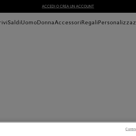
ACCEDI O CREA UN ACCOUNT
ivi
Saldi
Uomo
Donna
Accessori
Regali
Personalizza
Contin