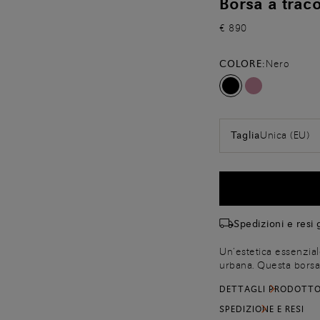
Borsa a traco
€ 890
COLORE:
Nero
Unica (EU)
Taglia
Spedizioni e resi g
Un’estetica essenzial
urbana. Questa borsa 
una tonalità raffinata
DETTAGLI PRODOTT
capiente ma slanciato
distintiva del savoir-
SPEDIZIONE E RESI
diverse attitudini di st