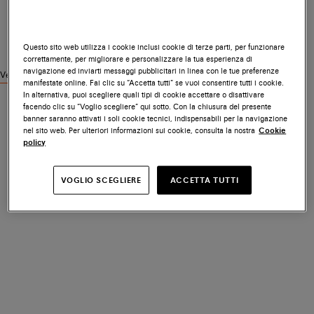
Questo sito web utilizza i cookie inclusi cookie di terze parti, per funzionare
correttamente, per migliorare e personalizzare la tua esperienza di
navigazione ed inviarti messaggi pubblicitari in linea con le tue preferenze
Vedi prodotti simili
manifestate online. Fai clic su “Accetta tutti” se vuoi consentire tutti i cookie.
In alternativa, puoi scegliere quali tipi di cookie accettare o disattivare
facendo clic su “Voglio scegliere” qui sotto. Con la chiusura del presente
banner saranno attivati i soli cookie tecnici, indispensabili per la navigazione
nel sito web. Per ulteriori informazioni sui cookie, consulta la nostra
Cookie
policy
VOGLIO SCEGLIERE
ACCETTA TUTTI