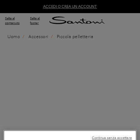
ACCEDI O CREA UN ACCOUNT
Salta al
Salta al
contenuto
footer
Uomo
Accessori
Piccola pelletteria
Continua senza accettare