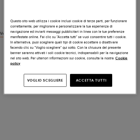
Questo sito web utilizza i cookie inclusi cookie di terze parti, per funzionare
correttamente, per migliorare e personalizzare la tua esperienza di
navigazione ed inviarti messaggi pubblicitari in linea con le tue preferenze
Vedi prodotti simili
manifestate online. Fai clic su “Accetta tutti” se vuoi consentire tutti i cookie.
In alternativa, puoi scegliere quali tipi di cookie accettare o disattivare
facendo clic su “Voglio scegliere” qui sotto. Con la chiusura del presente
banner saranno attivati i soli cookie tecnici, indispensabili per la navigazione
nel sito web. Per ulteriori informazioni sui cookie, consulta la nostra
Cookie
policy
VOGLIO SCEGLIERE
ACCETTA TUTTI