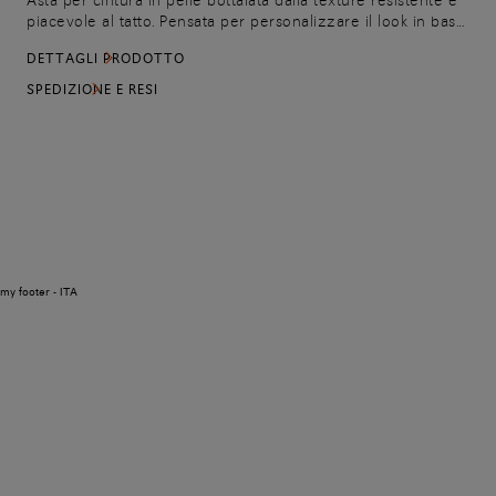
Asta per cintura in pelle bottalata dalla texture resistente e
piacevole al tatto. Pensata per personalizzare il look in base
alle occasioni e alle scelte di stile, l'accessorio ha un design
DETTAGLI PRODOTTO
essenziale e si completa con le fibbie intercambiabili
Santoni da acquistare separatamente.
SPEDIZIONE E RESI
my footer - ITA