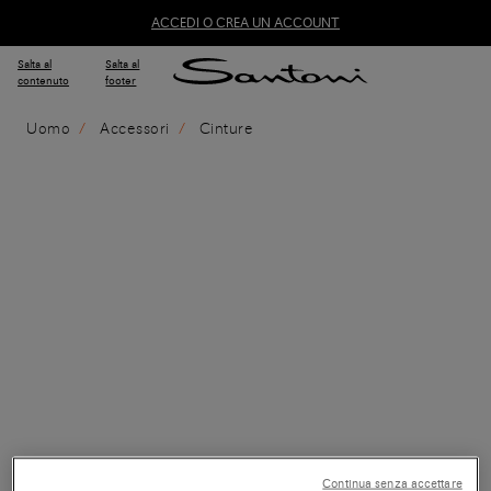
ACCEDI O CREA UN ACCOUNT
Salta al
Salta al
contenuto
footer
Uomo
Accessori
Cinture
Continua senza accettare