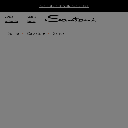
ACCEDI O CREA UN ACCOUNT
Salta al
Salta al
contenuto
footer
Donna
Calzature
Sandali