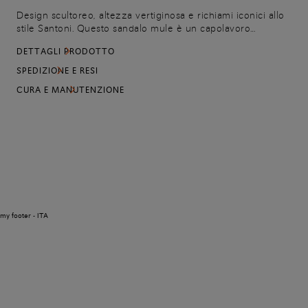
Design scultoreo, altezza vertiginosa e richiami iconici allo
stile Santoni. Questo sandalo mule è un capolavoro
artigianale di tecnica e bellezza. Realizzato in nappa
DETTAGLI PRODOTTO
pregiata, è arricchito con un intreccio a trama larga:
un'espressione autentica della filosofia Santoni che celebra
SPEDIZIONE E RESI
l'heritage e la sensibilità estetica per dare forma a calzature
CURA E MANUTENZIONE
raffinate, uniche e riconoscibili. Le fasce ampie che
avvolgono il piede si congiungono sul davanti nel decoro
ispirato all'iconica fibbia Santoni.
my footer - ITA