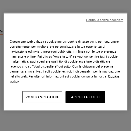
Continua senza accettare
Vedi prodotti simili
Questo sito web utilizza i cookie inclusi cookie di terze parti, per funzionare
correttamente, per migliorare e personalizzare la tua esperienza di
navigazione ed inviarti messaggi pubblicitari in linea con le tue preferenze
manifestate online. Fai clic su “Accetta tutti” se vuoi consentire tutti i cookie.
In alternativa, puoi scegliere quali tipi di cookie accettare o disattivare
facendo clic su “Voglio scegliere” qui sotto. Con la chiusura del presente
banner saranno attivati i soli cookie tecnici, indispensabili per la navigazione
nel sito web. Per ulteriori informazioni sui cookie, consulta la nostra
Cookie
policy
VOGLIO SCEGLIERE
ACCETTA TUTTI