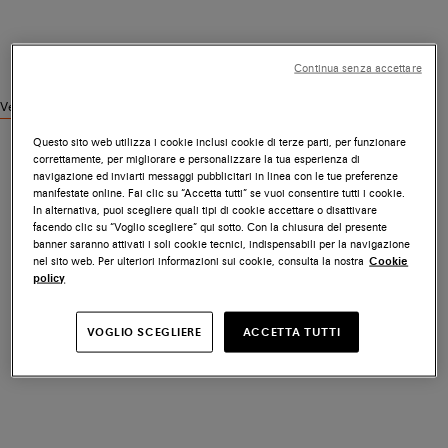
Continua senza accettare
Vedi prodotti simili
Questo sito web utilizza i cookie inclusi cookie di terze parti, per funzionare
correttamente, per migliorare e personalizzare la tua esperienza di
navigazione ed inviarti messaggi pubblicitari in linea con le tue preferenze
manifestate online. Fai clic su “Accetta tutti” se vuoi consentire tutti i cookie.
In alternativa, puoi scegliere quali tipi di cookie accettare o disattivare
facendo clic su “Voglio scegliere” qui sotto. Con la chiusura del presente
banner saranno attivati i soli cookie tecnici, indispensabili per la navigazione
nel sito web. Per ulteriori informazioni sui cookie, consulta la nostra
Cookie
policy
VOGLIO SCEGLIERE
ACCETTA TUTTI