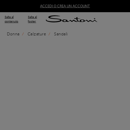
ACCEDI O CREA UN ACCOUNT
Salta al
Salta al
contenuto
footer
Donna
Calzature
Sandali