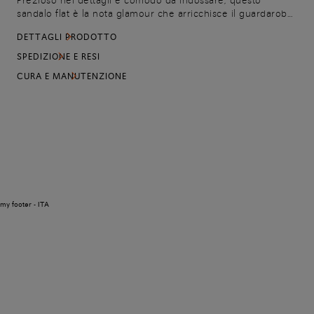
Prezioso nei dettagli e comodo da indossare, questo
sandalo flat è la nota glamour che arricchisce il guardaroba
femminile. Realizzato in pelle laminata e cristalli dalle
DETTAGLI PRODOTTO
tonalità sofisticate, si caratterizza per le fasce intagliate con
un elegante motivo ondulato. Il fondo in cuoio è declinato
SPEDIZIONE E RESI
nel classico colore Arancio Santoni.
CURA E MANUTENZIONE
my footer - ITA