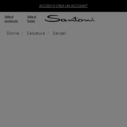
ACCEDI O CREA UN ACCOUNT
Salta al
Salta al
contenuto
footer
Donna
Calzature
Sandali