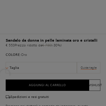
Sandalo da donna in pelle laminata oro e cristalli
€ 553
Prezzo ridotto da
€ 790
(-30%)
COLORE:
Oro
Taglia
Guida taglie
AGGIUNGI AL CARRELLO
WISHLIST
Spedizioni e resi gratuiti