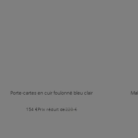
Porte-cartes en cuir foulonné bleu clair
Mal
154 €
Prix réduit de
220 €