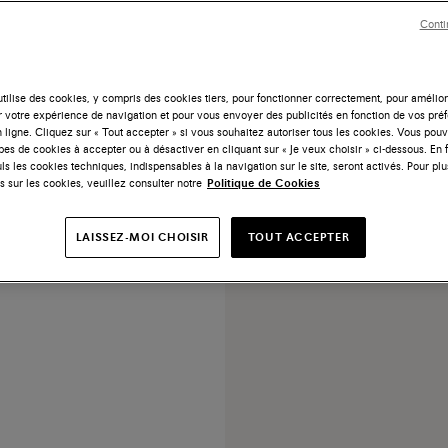
Conti
tilise des cookies, y compris des cookies tiers, pour fonctionner correctement, pour amélior
r votre expérience de navigation et pour vous envoyer des publicités en fonction de vos pré
 ligne. Cliquez sur « Tout accepter » si vous souhaitez autoriser tous les cookies. Vous po
ypes de cookies à accepter ou à désactiver en cliquant sur « Je veux choisir » ci-dessous. En 
ls les cookies techniques, indispensables à la navigation sur le site, seront activés. Pour plu
es en cuir foulonné marron
s sur les cookies, veuillez consulter notre
Politique de Cookies
clair
220 €
LAISSEZ-MOI CHOISIR
TOUT ACCEPTER