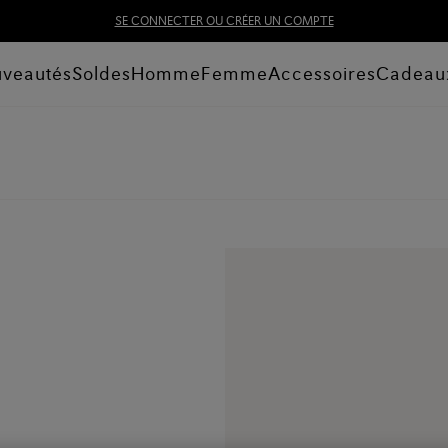
SE CONNECTER OU CRÉER UN COMPTE
veautés
Soldes
Homme
Femme
Accessoires
Cadeau