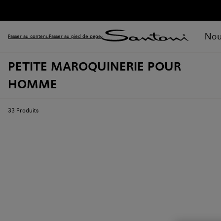
Nou
Passer au contenu
Passer au pied de page
PETITE MAROQUINERIE POUR
HOMME
33
Produits