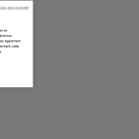
nuer sans accepter
er et
férences
uvez également
fermant cette
s