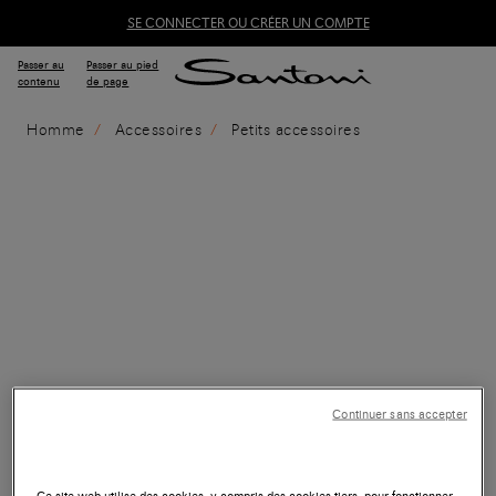
SE CONNECTER OU CRÉER UN COMPTE
Passer au
Passer au pied
contenu
de page
Homme
Accessoires
Petits accessoires
Continuer sans accepter
Ce site web utilise des cookies, y compris des cookies tiers, pour fonctionner