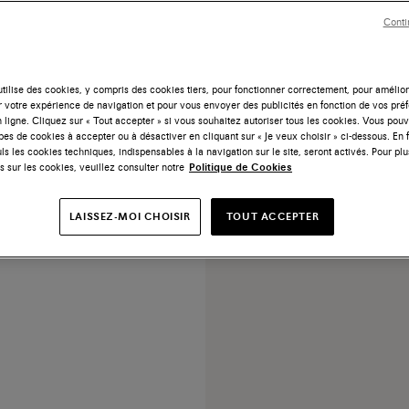
Conti
tilise des cookies, y compris des cookies tiers, pour fonctionner correctement, pour amélior
r votre expérience de navigation et pour vous envoyer des publicités en fonction de vos pré
 ligne. Cliquez sur « Tout accepter » si vous souhaitez autoriser tous les cookies. Vous po
sy en cuir brun foncé pour
ypes de cookies à accepter ou à désactiver en cliquant sur « Je veux choisir » ci-dessous. En 
homme
ls les cookies techniques, indispensables à la navigation sur le site, seront activés. Pour plu
s sur les cookies, veuillez consulter notre
Politique de Cookies
760 €
LAISSEZ-MOI CHOISIR
TOUT ACCEPTER