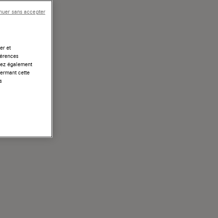
nuer sans accepter
er et
férences
uvez également
fermant cette
s