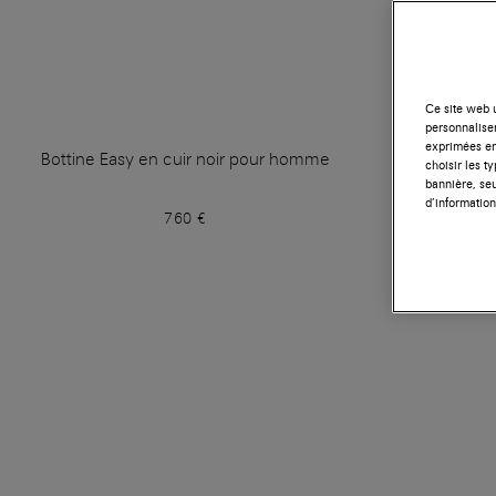
Ce site web u
personnalise
exprimées en
Bottine Easy en cuir noir pour homme
Bottine Ea
choisir les t
bannière, seu
d’information
760 €