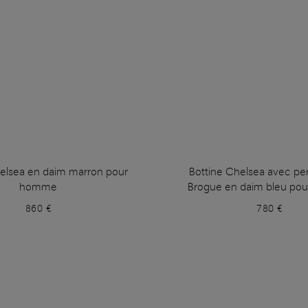
helsea en daim marron pour
Bottine Chelsea avec per
homme
Brogue en daim bleu p
860 €
780 €