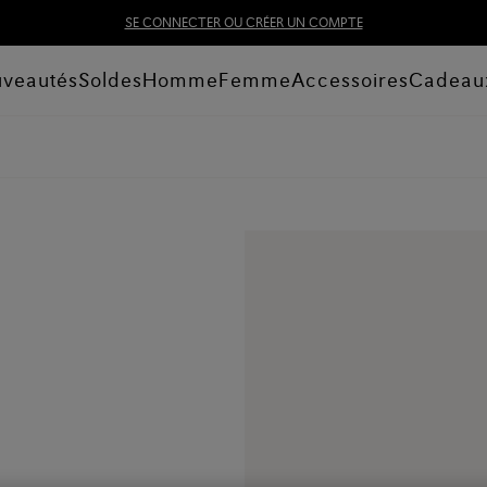
SE CONNECTER OU CRÉER UN COMPTE
veautés
Soldes
Homme
Femme
Accessoires
Cadeau