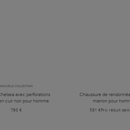
NOUVELLE COLLECTION
Chelsea avec perforations
Chaussure de randonnée
en cuir noir pour homme
marron pour hom
780 €
581 €
Prix réduit de
8