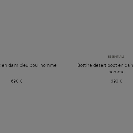
ESSENTIALS
t en daim bleu pour homme
Bottine desert boot en dai
homme
690 €
690 €