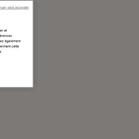
nuer sans accepter
er et
férences
uvez également
fermant cette
s