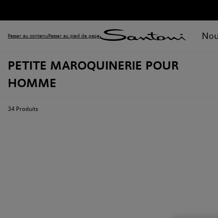
Nou
Passer au contenu
Passer au pied de page
PETITE MAROQUINERIE POUR
HOMME
34
Produits