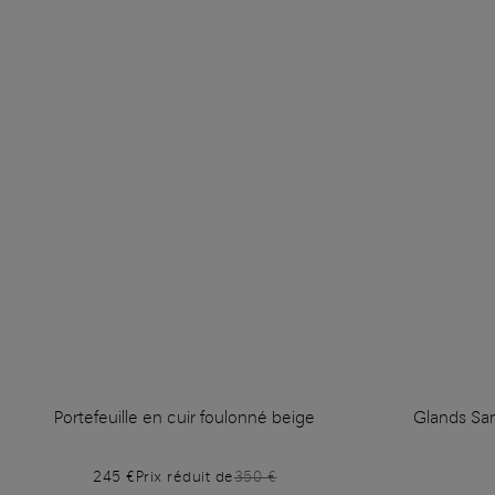
Portefeuille en cuir foulonné beige
Glands Sa
245 €
Prix réduit de
350 €