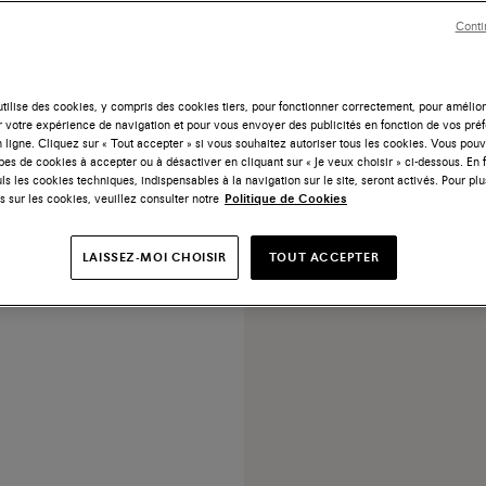
Conti
tilise des cookies, y compris des cookies tiers, pour fonctionner correctement, pour amélior
r votre expérience de navigation et pour vous envoyer des publicités en fonction de vos pré
 ligne. Cliquez sur « Tout accepter » si vous souhaitez autoriser tous les cookies. Vous po
ypes de cookies à accepter ou à désactiver en cliquant sur « Je veux choisir » ci-dessous. En 
ls les cookies techniques, indispensables à la navigation sur le site, seront activés. Pour plu
s sur les cookies, veuillez consulter notre
Politique de Cookies
ette en cuir marron
LAISSEZ-MOI CHOISIR
TOUT ACCEPTER
890 €