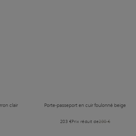
ron clair
Porte-passeport en cuir foulonné beige
203 €
Prix réduit de
290 €