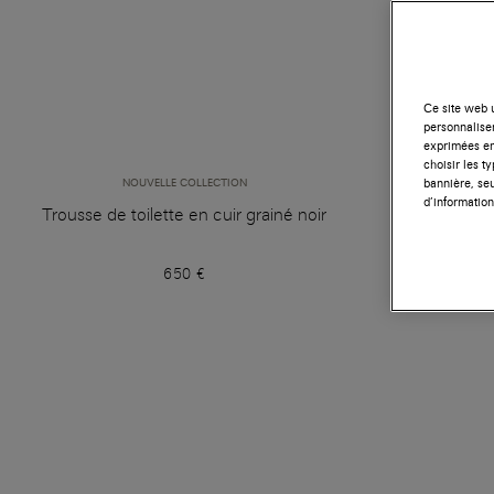
Ce site web u
personnalise
exprimées en
choisir les t
bannière, seu
NOUVELLE COLLECTION
d’information
Trousse de toilette en cuir grainé noir
Mal
650 €