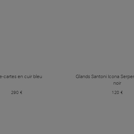
e-cartes en cuir bleu
Glands Santoni Icona Serpen
noir
290 €
120 €