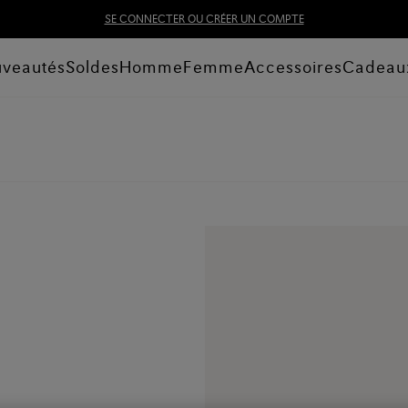
SE CONNECTER OU CRÉER UN COMPTE
veautés
Soldes
Homme
Femme
Accessoires
Cadeau