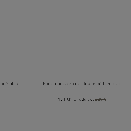
onné bleu
Porte-cartes en cuir foulonné bleu clair
154 €
Prix réduit de
220 €