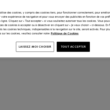
tilise des cookies, y compris des cookies tiers, pour fonctionner correctement, pour amélior
r votre expérience de navigation et pour vous envoyer des publicités en fonction de vos pré
 ligne. Cliquez sur « Tout accepter » si vous souhaitez autoriser tous les cookies. Vous po
ypes de cookies à accepter ou à désactiver en cliquant sur « Je veux choisir » ci-dessous. En 
ls les cookies techniques, indispensables à la navigation sur le site, seront activés. Pour plu
s sur les cookies, veuillez consulter notre
Politique de Cookies
LAISSEZ-MOI CHOISIR
TOUT ACCEPTER