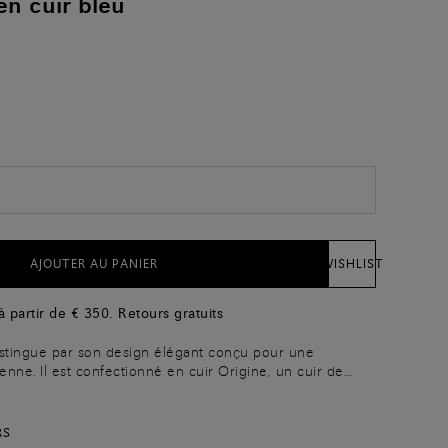
en cuir bleu
AJOUTER AU PANIER
WISHLIST
 à partir de € 350. Retours gratuits
istingue par son design élégant conçu pour une
ienne. Il est confectionné en cuir Origine, un cuir de
ectionné dans son état le plus pur et le plus naturel, sans
. Il est également mis en valeur par la Velatura réalisée
n jeu de nuances sophistiquées. Il se dote d’une poche
RS
e trois compartiments à bords arrondis des deux côtés. Le