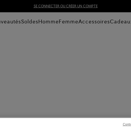
SE CONNECTER OU CRÉER UN COMPTE
veautés
Soldes
Homme
Femme
Accessoires
Cadeau
Conti