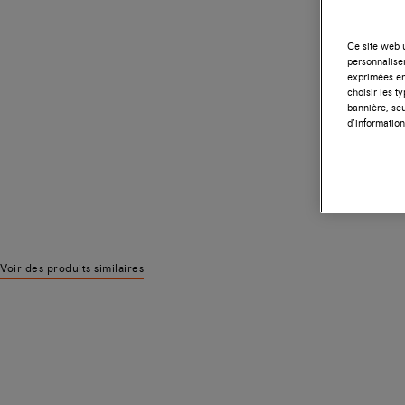
Ce site web u
personnalise
exprimées en
choisir les t
bannière, seu
d’information
Voir des produits similaires