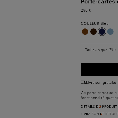
Porte-cartes 
290 €
COULEUR:
Bleu
Unique (EU)
Taille
Livraison gratuite
Ce porte-cartes se d
fonctionnalité quotid
veau pleine fleur sél
DÉTAILS DU PRODUIT
pigment ni revêtement
à la main qui crée u
LIVRAISON ET RETOU
centrale ainsi que d