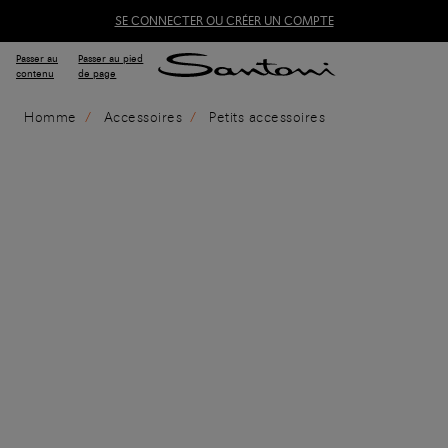
SE CONNECTER OU CRÉER UN COMPTE
Passer au
Passer au pied
contenu
de page
Homme
Accessoires
Petits accessoires