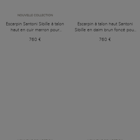
NOUVELLE COLLECTION
Escarpin Santoni Sibille à talon
Escarpin à talon haut Santoni
haut en cuir marron pour
Sibille en daim brun foncé pour
femme
femme
760 €
760 €