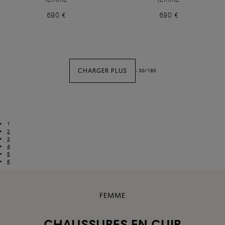
690 €
690 €
CHARGER PLUS
-
30
/
180
1
2
3
4
5
6
FEMME
CHAUSSURES EN CUIR