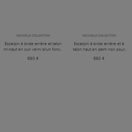
NOUVELLE COLLECTION
NOUVELLE COLLECTION
Escarpin à bride arrière et talon
Escarpin à bride arrière et à
mi-haut en cuir verni brun foncé
talon haut en daim noir pour
pour femme
femme
690 €
690 €