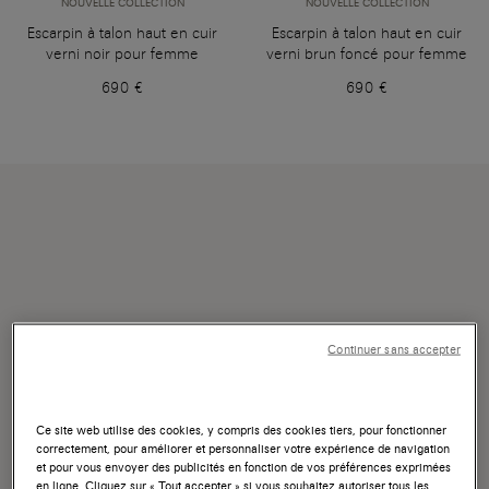
NOUVELLE COLLECTION
NOUVELLE COLLECTION
Escarpin à talon haut en cuir
Escarpin à talon haut en cuir
verni noir pour femme
verni brun foncé pour femme
690 €
690 €
Continuer sans accepter
Ce site web utilise des cookies, y compris des cookies tiers, pour fonctionner
correctement, pour améliorer et personnaliser votre expérience de navigation
et pour vous envoyer des publicités en fonction de vos préférences exprimées
en ligne. Cliquez sur « Tout accepter » si vous souhaitez autoriser tous les