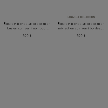
NOUVELLE COLLECTION
Escarpin à bride arrière et talon
Escarpin à bride arrière et talon
bas en cuir verni noir pour
mi-haut en cuir verni bordeaux
femme
pour femme
690 €
690 €