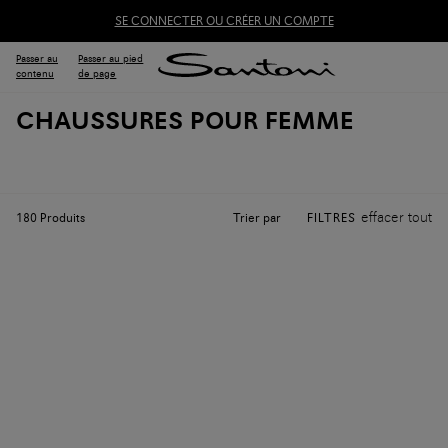
SE CONNECTER OU CRÉER UN COMPTE
Passer au
Passer au pied
contenu
de page
CHAUSSURES POUR FEMME
effacer tout
Trier par
180
Produits
FILTRES