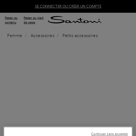
SE CONNECTER OU CRÉER UN COMPTE
Passer au
Passer au pied
contenu
de page
Femme
Accessoires
Petits accessoires
Continuer sans accepter