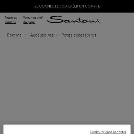
SE CONNECTER OU CRÉER UN COMPTE
Passer au
Passer au pied
contenu
de page
Femme
Accessoires
Petits accessoires
Continuer sans accepter