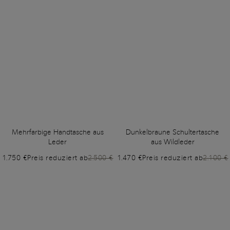
Mehrfarbige Handtasche aus
Dunkelbraune Schultertasche
Leder
aus Wildleder
1.750 €
Preis reduziert ab
2.500 €
1.470 €
Preis reduziert ab
2.100 €