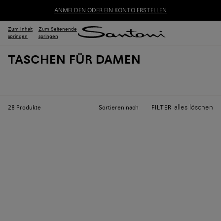
ANMELDEN ODER EIN KONTO ERSTELLEN
Zum Inhalt
Zum Seitenende
springen
springen
TASCHEN FÜR DAMEN
alles löschen
Sortieren nach
28
Produkte
FILTER