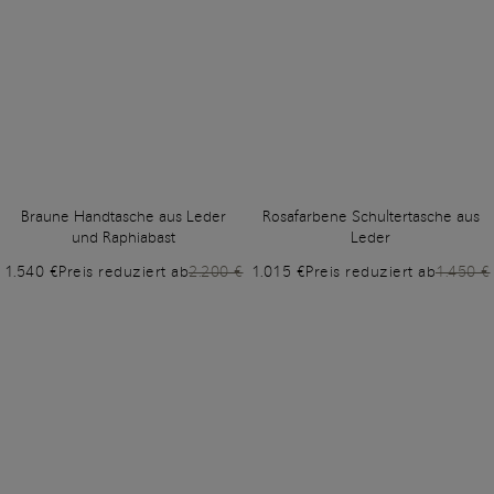
Braune Handtasche aus Leder
Rosafarbene Schultertasche aus
und Raphiabast
Leder
1.540 €
Preis reduziert ab
2.200 €
1.015 €
Preis reduziert ab
1.450 €