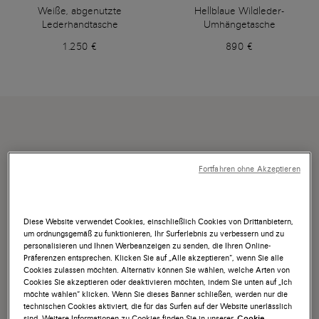
Weiße, abgenutzte
Hellblaue Wildleder-
Lederhandtasche
Umhängetasche
1.250 €
890 €
Fortfahren ohne Akzeptieren
Diese Website verwendet Cookies, einschließlich Cookies von Drittanbietern,
um ordnungsgemäß zu funktionieren, Ihr Surferlebnis zu verbessern und zu
personalisieren und Ihnen Werbeanzeigen zu senden, die Ihren Online-
Präferenzen entsprechen. Klicken Sie auf „Alle akzeptieren“, wenn Sie alle
Cookies zulassen möchten. Alternativ können Sie wählen, welche Arten von
Cookies Sie akzeptieren oder deaktivieren möchten, indem Sie unten auf „Ich
möchte wählen“ klicken. Wenn Sie dieses Banner schließen, werden nur die
technischen Cookies aktiviert, die für das Surfen auf der Website unerlässlich
sind. Weitere Informationen zu Cookies finden Sie in unserer
Cookie-